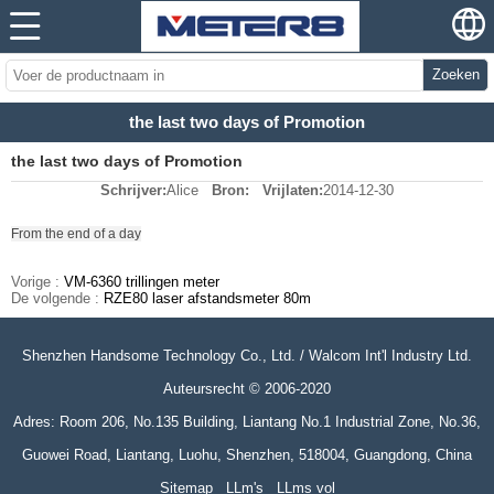
Zoeken
the last two days of Promotion
the last two days of Promotion
Schrijver:
Alice
Bron:
Vrijlaten:
2014-12-30
From the end of a day
Vorige :
VM-6360 trillingen meter
De volgende :
RZE80 laser afstandsmeter 80m
Shenzhen Handsome Technology Co., Ltd. / Walcom Int'l Industry Ltd.
Auteursrecht © 2006-2020
Adres: Room 206, No.135 Building, Liantang No.1 Industrial Zone, No.36,
Guowei Road, Liantang, Luohu, Shenzhen, 518004, Guangdong, China
Sitemap
LLm's
LLms vol