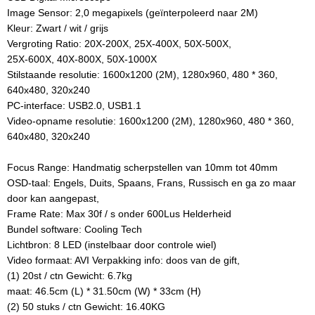
Image Sensor: 2,0 megapixels (geïnterpoleerd naar 2M)
Kleur: Zwart / wit / grijs
Vergroting Ratio: 20X-200X, 25X-400X, 50X-500X,
25X-600X, 40X-800X, 50X-1000X
Stilstaande resolutie: 1600x1200 (2M), 1280x960, 480 * 360,
640x480, 320x240
PC-interface: USB2.0, USB1.1
Video-opname resolutie: 1600x1200 (2M), 1280x960, 480 * 360,
640x480, 320x240
Focus Range: Handmatig scherpstellen van 10mm tot 40mm
OSD-taal: Engels, Duits, Spaans, Frans, Russisch en ga zo maar
door kan aangepast,
Frame Rate: Max 30f / s onder 600Lus Helderheid
Bundel software: Cooling Tech
Lichtbron: 8 LED (instelbaar door controle wiel)
Video formaat: AVI Verpakking info: doos van de gift,
(1) 20st / ctn Gewicht: 6.7kg
maat: 46.5cm (L) * 31.50cm (W) * 33cm (H)
(2) 50 stuks / ctn Gewicht: 16.40KG