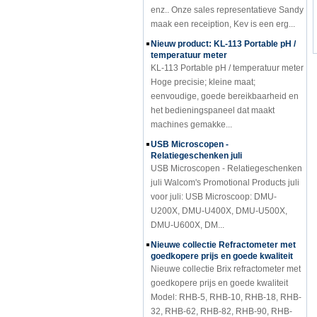
maak een receiption, Kev is een erg...
Nieuw product: KL-113 Portable pH /
temperatuur meter
KL-113 Portable pH / temperatuur meter
Hoge precisie; kleine maat;
eenvoudige, goede bereikbaarheid en
het bedieningspaneel dat maakt
machines gemakke...
USB Microscopen -
Relatiegeschenken juli
USB Microscopen - Relatiegeschenken
juli Walcom's Promotional Products juli
voor juli: USB Microscoop: DMU-
U200X, DMU-U400X, DMU-U500X,
DMU-U600X, DM...
Nieuwe collectie Refractometer met
goedkopere prijs en goede kwaliteit
Nieuwe collectie Brix refractometer met
goedkopere prijs en goede kwaliteit
Model: RHB-5, RHB-10, RHB-18, RHB-
32, RHB-62, RHB-82, RHB-90, RHB-
32S, RHB...