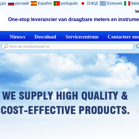
çais
русский
Español
português
日本語
Ελληνικά
Itali
Ve
One-stop leverancier van draagbare meters en instrume
n
Nieuws
Download
Servicecentrum
Contacteer on