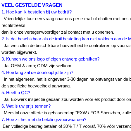
VEEL GESTELDE VRAGEN
1. Hoe kan ik bestellen bij uw bedrijf?
Vriendelijk stuur een vraag naar ons per e-mail of chatten met on
rechtstreeks
dan is onze vertegenwoordiger zal contact met u opnemen.
2. Is dat beschikbaar als de trail bestelling kan niet voldoen aan d
Ja, we zullen de beschikbare hoeveelheid te controleren op voorraa
worden bijgewerkt.
3. Kunnen we ons logo of eigen ontwerp gebruiken?
Ja, OEM & amp; ODM zijn welkom.
4. Hoe lang zal de doorlooptijd te zijn?
In het algemeen, het is ongeveer 3-30 dagen na ontvangst van de be
de specifieke hoeveelheid aanvraag.
5. Heeft u QC?
Ja, Ex-werk inspectie gedaan zou worden voor elk product door on
6. Wat is uw prijs termen?
Meestal onze offerte is gebaseerd op "EXW / FOB Shenzhen, zulle
7. Hoe zit het met de betalingsvoorwaarden?
Een volledige bedrag betalen of 30% T / T vooraf, 70% vóór verzend