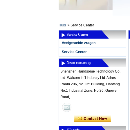
Home ElectronicsL
Huis
>
Service Center
Service Center
Veelgestelde vragen
Service Center
Neem contact op
Shenzhen Handsome Technology Co.,
Ltd. Walcom Int'l Industry Ltd. Adres:
Room 206, No.135 Building, Liantang
No.1 Industrial Zone, No.36, Guowei
Road,...