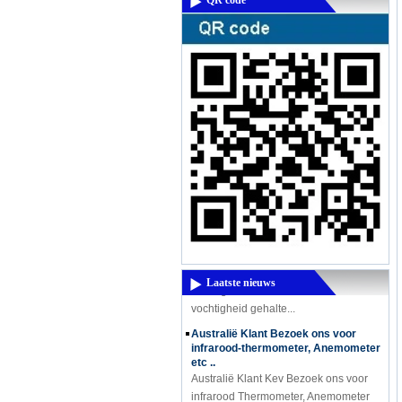
QR code
Een krachtige nieuwe product komt -
High-Frequency vochtmeter DM300M
Een krachtige nieuwe product komt -
High-Frequency vochtmeter DM300M
High Frequency vochtmeter DM300
wordt gebruikt voor het meten
Laatste nieuws
vochtigheid gehalte...
Australië Klant Bezoek ons ​​voor
infrarood-thermometer, Anemometer
etc ..
Australië Klant Kev Bezoek ons ​​voor
infrarood Thermometer, Anemometer
enz.. Onze sales representatieve Sandy