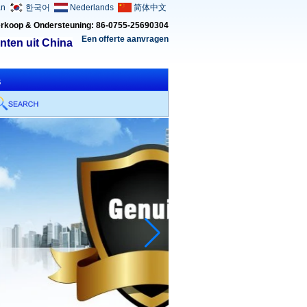
an
한국어
Nederlands
简体中文
rkoop & Ondersteuning: 86-0755-25690304
Een offerte aanvragen
nten uit China
s