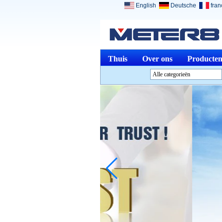
English
Deutsche
fran
Thuis
Over ons
Producte
Alle categorieën
Analyse InstrumentenL
InstrumentenL
Optische instrumentenL
Fysieke MetenL
Meten &amp; Meting
ToolsL
Andere Meten &amp;
analyserenL
Medical DevicesL
Sieraden GereedschapL
Beëindigde productenL