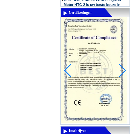
Meter HTC-2 is uw beste keuze in
regenachtige dag
Onze Temperatuur en vochtigheid
Certificeringen
Meter HTC-2 is uw beste keuze in
regenachtige dag In deze maand, is het
bijna rainning in China, in dit
regenseizoen, ...
Nieuw product: MD-6150 Digital
Underground Long Range Metal
Detector
MD-6150 Digital Underground Long
Range MetaaldetectorKenmerken
Graphic Target ID Cursor (12
segmenten) Discrimination: Accepteer /
Notch Weigeren Elec...
Thermal imaging camera
Display:2.8" color display
Resolutiuon:60x60 Thermal
sensitivity:0.15'C Temperature
range:-20'C~300'C(-4'F- 572'F)
Measuring accuracy:+/-2% digit...
3.5 inch LCD screen for viewing
Inschrijven
Display type: 3.5 inch TFT LCD display