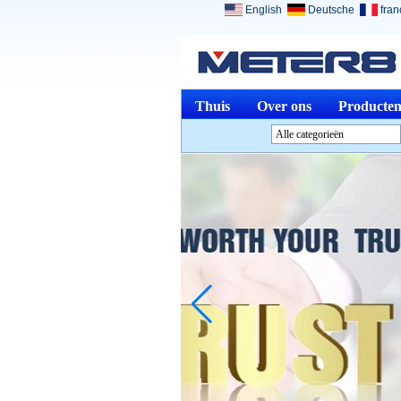
English
Deutsche
fran
Thuis
Over ons
Producte
Alle categorieën
Analyse InstrumentenL
InstrumentenL
Optische instrumentenL
Fysieke MetenL
Meten &amp; Meting
ToolsL
Andere Meten &amp;
analyserenL
Medical DevicesL
Sieraden GereedschapL
Beëindigde productenL