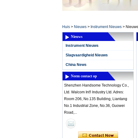
Home ElectronicsL
Huis
>
Nieuws
>
Instrument Nieuws
>
Nieuwe
Nieuws
Instrument Nieuws
Slagvaardigheid Nieuws
China News
Neem contact op
Shenzhen Handsome Technology Co.,
Ltd. Walcom Int'l Industry Ltd. Adres:
Room 206, No.135 Building, Liantang
No.1 Industrial Zone, No.36, Guowei
Road,...