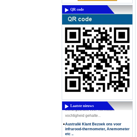
QR code
Een krachtige nieuwe product komt -
High-Frequency vochtmeter DM300M
Een krachtige nieuwe product komt -
High-Frequency vochtmeter DM300M
High Frequency vochtmeter DM300
wordt gebruikt voor het meten
Laatste nieuws
vochtigheid gehalte...
Australië Klant Bezoek ons ​​voor
infrarood-thermometer, Anemometer
etc ..
Australië Klant Kev Bezoek ons ​​voor