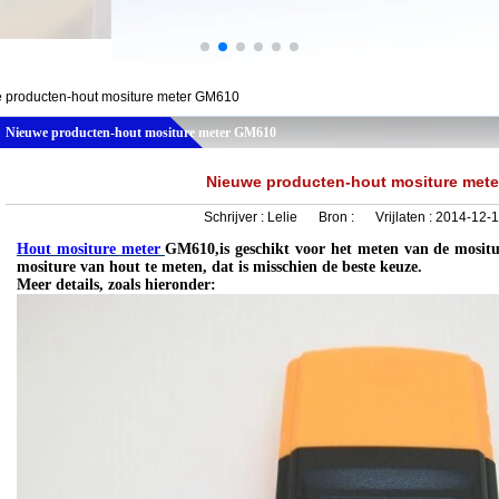
 producten-hout mositure meter GM610
Nieuwe producten-hout mositure meter GM610
Nieuwe producten-hout mositure met
Schrijver :
Lelie
Bron :
Vrijlaten :
2014-12-1
Hout mositure meter
GM610
,
is geschikt voor het meten van de mositu
mositure van hout te meten, dat is misschien de beste keuze.
Meer details, zoals hieronder
: