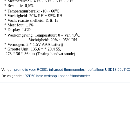
* Meetbereik
:
2 ~ 40% / 50% / 60% / 70%
* Resolutie: 0,5%
* Temperatuurbereik: -10 ~ 60
℃
* Vochtigheid: 20% RH ~ 95% RH
* Vocht reactie snelheid: & lt; 1s
* Meet fout:
±
1%
* Display: LCD
* Werkomgeving: Temperatuur: 0 ~ van 40
℃
Vochtigheid: 20% ~ 95% RH
* Vermogen: 2 * 1.5V AAA batterij
* Grootte Unit: 135,6 * * 29,4 55,
278 * 36 * 36mm (Testing handvat sonde)
Vorige :
promotie voor RC001 infrarood thermometer, hoeft alleen USD13.99 / PC
De volgende :
RZE50 hete verkoop Laser afstandsmeter