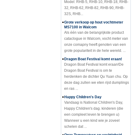
32, RHB-62, RHB-82, RHB-90, RHB-
32S, RHB...
Grote verkoop op hout vochtmeter
MS7100 in Walcom
Als één van de belangrijkste product
cataclogue in Walcom, vocht meter van
onze comapny heeft genoten van een
grote populariteit in de hele wereld. ...
Dragon Boat Festival komt eraan!
Dragon Boat Festival komt eraan!De
Dragon Boat Festival is om te
herdenken de dichter Qu Yuan chu. Op
deze dag zullen we eten rijst dumplings
en ras ...
Happy Children's Day
Vandaag is National Children's Day,
Happy Children's dag. kinderen (die
een compleet leven te brengen u)
Wanneer u een kind wie je zoveel
schelen dat ...
Onze Temperatuur en vochtigheid