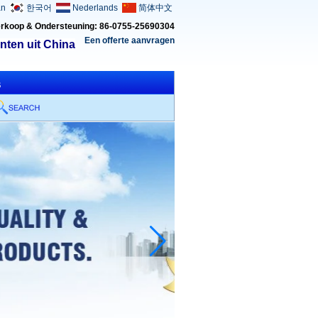
an
한국어
Nederlands
简体中文
rkoop & Ondersteuning: 86-0755-25690304
Een offerte aanvragen
nten uit China
s