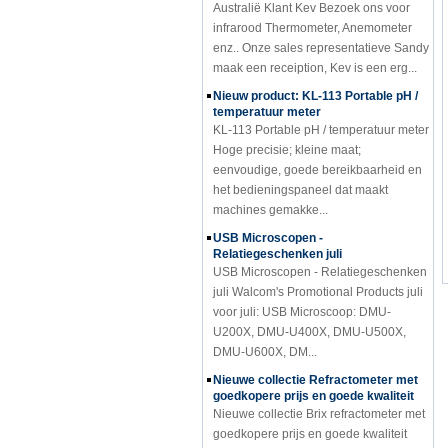
infrarood Thermometer, Anemometer
enz.. Onze sales representatieve Sandy
maak een receiption, Kev is een erg...
Nieuw product: KL-113 Portable pH /
temperatuur meter
KL-113 Portable pH / temperatuur meter
Hoge precisie; kleine maat;
eenvoudige, goede bereikbaarheid en
het bedieningspaneel dat maakt
machines gemakke...
USB Microscopen -
Relatiegeschenken juli
USB Microscopen - Relatiegeschenken
juli Walcom's Promotional Products juli
voor juli: USB Microscoop: DMU-
U200X, DMU-U400X, DMU-U500X,
DMU-U600X, DM...
Nieuwe collectie Refractometer met
goedkopere prijs en goede kwaliteit
Nieuwe collectie Brix refractometer met
goedkopere prijs en goede kwaliteit
Model: RHB-5, RHB-10, RHB-18, RHB-