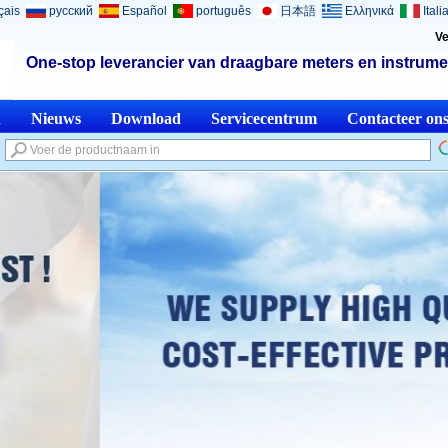
çais
русский
Español
português
日本語
Ελληνικά
Itali
Ve
One-stop leverancier van draagbare meters en instrume
n
Nieuws
Download
Servicecentrum
Contacteer on