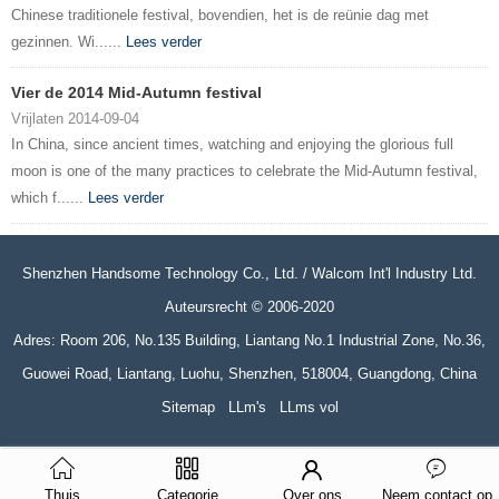
Chinese traditionele festival, bovendien, het is de reünie dag met
gezinnen. Wi......
Lees verder
Vier de 2014 Mid-Autumn festival
Vrijlaten 2014-09-04
In China, since ancient times, watching and enjoying the glorious full
moon is one of the many practices to celebrate the Mid-Autumn festival,
which f......
Lees verder
Shenzhen Handsome Technology Co., Ltd. / Walcom Int'l Industry Ltd.
Auteursrecht © 2006-2020
Adres: Room 206, No.135 Building, Liantang No.1 Industrial Zone, No.36,
Guowei Road, Liantang, Luohu, Shenzhen, 518004, Guangdong, China
Sitemap
LLm's
LLms vol
Thuis
Categorie
Over ons
Neem contact op