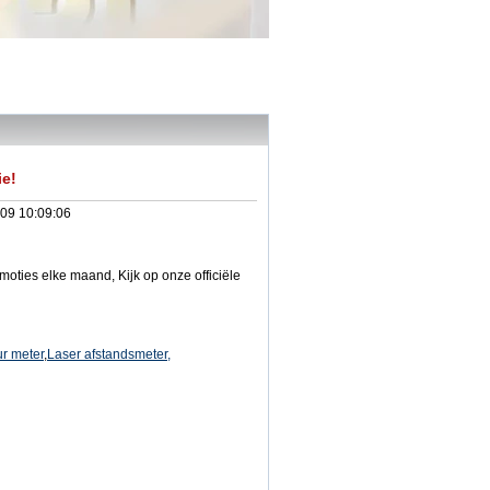
ie!
09 10:09:06
oties elke maand, Kijk op onze officiële
r meter
,
Laser afstandsmeter,