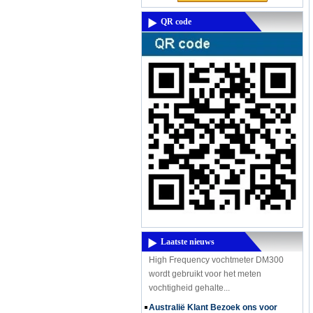
QR code
Een krachtige nieuwe product komt -
High-Frequency vochtmeter DM300M
Een krachtige nieuwe product komt -
High-Frequency vochtmeter DM300M
Laatste nieuws
High Frequency vochtmeter DM300
wordt gebruikt voor het meten
vochtigheid gehalte...
Australië Klant Bezoek ons ​​voor
infrarood-thermometer, Anemometer