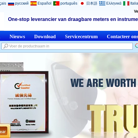
çais
русский
Español
português
日本語
Ελληνικά
Itali
Ve
One-stop leverancier van draagbare meters en instrume
n
Nieuws
Download
Servicecentrum
Contacteer on