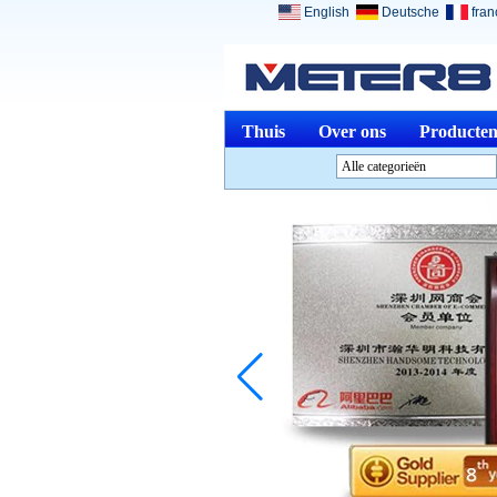
English
Deutsche
fran
Thuis
Over ons
Producte
Alle categorieën
Analyse InstrumentenL
InstrumentenL
Optische instrumentenL
Fysieke MetenL
Meten &amp; Meting
ToolsL
Andere Meten &amp;
analyserenL
Medical DevicesL
Sieraden GereedschapL
Beëindigde productenL