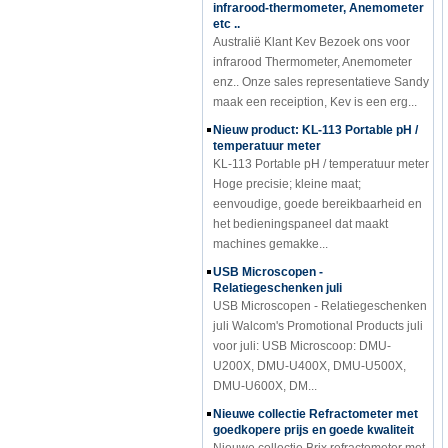
etc ..
Australië Klant Kev Bezoek ons ​​voor
infrarood Thermometer, Anemometer
enz.. Onze sales representatieve Sandy
maak een receiption, Kev is een erg...
Nieuw product: KL-113 Portable pH /
temperatuur meter
KL-113 Portable pH / temperatuur meter
Hoge precisie; kleine maat;
eenvoudige, goede bereikbaarheid en
het bedieningspaneel dat maakt
machines gemakke...
USB Microscopen -
Relatiegeschenken juli
USB Microscopen - Relatiegeschenken
juli Walcom's Promotional Products juli
voor juli: USB Microscoop: DMU-
U200X, DMU-U400X, DMU-U500X,
DMU-U600X, DM...
Nieuwe collectie Refractometer met
goedkopere prijs en goede kwaliteit
Nieuwe collectie Brix refractometer met