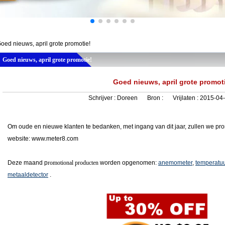
oed nieuws, april grote promotie!
Goed nieuws, april grote promotie!
Goed nieuws, april grote promot
Schrijver :
Doreen
Bron :
Vrijlaten :
2015-04-
Om oude en nieuwe klanten te bedanken, met ingang van dit jaar, zullen we prom
website: www.meter8.com
Deze maand p
romotional producten
worden opgenomen:
anemometer
,
temperatuu
metaaldetector
.