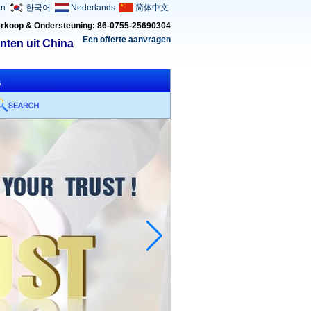
an
한국어
Nederlands
简体中文
rkoop & Ondersteuning: 86-0755-25690304
Een offerte aanvragen
nten uit China
s