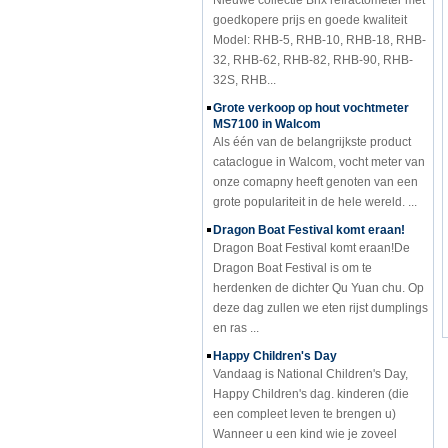
goedkopere prijs en goede kwaliteit
Model: RHB-5, RHB-10, RHB-18, RHB-
32, RHB-62, RHB-82, RHB-90, RHB-
32S, RHB...
Grote verkoop op hout vochtmeter
MS7100 in Walcom
Als één van de belangrijkste product
cataclogue in Walcom, vocht meter van
onze comapny heeft genoten van een
grote populariteit in de hele wereld. ...
Dragon Boat Festival komt eraan!
Dragon Boat Festival komt eraan!De
Dragon Boat Festival is om te
herdenken de dichter Qu Yuan chu. Op
deze dag zullen we eten rijst dumplings
en ras ...
Happy Children's Day
Vandaag is National Children's Day,
Happy Children's dag. kinderen (die
een compleet leven te brengen u)
Wanneer u een kind wie je zoveel
schelen dat ...