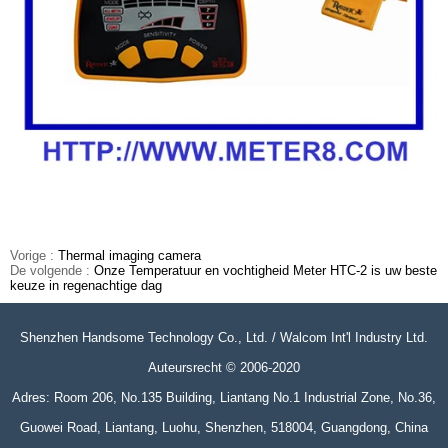
Vorige :
Thermal imaging camera
De volgende :
Onze Temperatuur en vochtigheid Meter HTC-2 is uw beste
keuze in regenachtige dag
Shenzhen Handsome Technology Co., Ltd. / Walcom Int'l Industry Ltd.
Auteursrecht © 2006-2020
Adres: Room 206, No.135 Building, Liantang No.1 Industrial Zone, No.36,
Guowei Road, Liantang, Luohu, Shenzhen, 518004, Guangdong, China