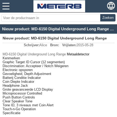
Zoeken
Nieuw product: MD-6150 Digital Underground Long Range Metal Detector
Nieuw product: MD-6150 Digital Underground Long Range
Schrijver:
Alice
Bron:
Vrijlaten:
2015-05-28
Metal Detector
MD-6150 Digital Underground Long Range
Metaaldetector
Kenmerken
Graphic Target ID Cursor (12 segmenten)
Di
scrimination: Accepteer / Notch Weigeren
Electronic opsporen
Gevoeligheid, Depth Adjustment
Batterij Conditie Indicator
Coin Diepte Indicator
Headphone Jack
Grote geavanceerde LCD Display
Microprocessor Controlled
Push Button Controls
Clear Speaker Tone
Tone ID, 3 niveaus met Coin Alert
Touch-n-Go Operation
Specificatie