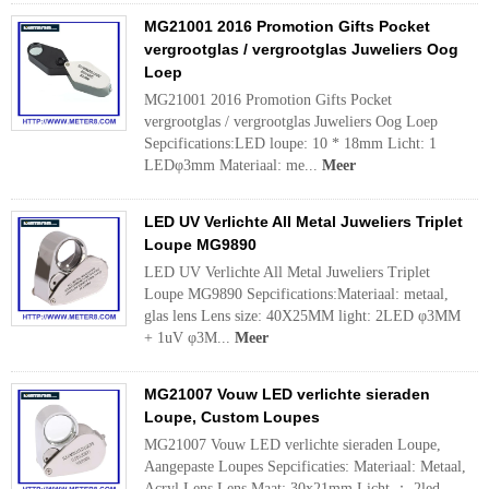
MG21001 2016 Promotion Gifts Pocket
vergrootglas / vergrootglas Juweliers Oog
Loep
MG21001 2016 Promotion Gifts Pocket
vergrootglas / vergrootglas Juweliers Oog Loep
Sepcifications:LED loupe: 10 * 18mm Licht: 1
LEDφ3mm Materiaal: me...
Meer
LED UV Verlichte All Metal Juweliers Triplet
Loupe MG9890
LED UV Verlichte All Metal Juweliers Triplet
Loupe MG9890 Sepcifications:Materiaal: metaal,
glas lens Lens size: 40X25MM light: 2LED φ3MM
+ 1uV φ3M...
Meer
MG21007 Vouw LED verlichte sieraden
Loupe, Custom Loupes
MG21007 Vouw LED verlichte sieraden Loupe,
Aangepaste Loupes Sepcificaties: Materiaal: Metaal,
Acryl Lens Lens Maat: 30x21mm Licht ： 2led