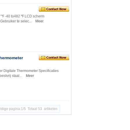
 / ℉ -40 to482 ℉ LCD scherm
ebruiker te selec...
Meer
Thermometer
Digitale Thermometer Specificaties
stvrij staal...
Meer
idige pagina:1/5 Totaal 53 artikelen