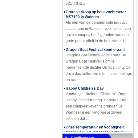
Grote verkoop op hout vochtmeter
MS7100 in Walcom
Als één van de belangrijkste product
cataclogue in Walcom, vocht meter van
onze comapny heeft genoten van een
grote populariteit in de hele wereld. ...
Dragon Boat Festival komt eraan!
Dragon Boat Festival komt eraan!De
Dragon Boat Festival is om te
herdenken de dichter Qu Yuan chu. Op
deze dag zullen we eten rijst dumplings
en ras ...
Happy Children's Day
Vandaag is National Children's Day,
Happy Children's dag. kinderen (die
een compleet leven te brengen u)
Wanneer u een kind wie je zoveel
schelen dat ...
Onze Temperatuur en vochtigheid
Meter HTC-2 is uw beste keuze in
regenachtige dag
Onze Temperatuur en vochtigheid