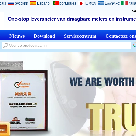
çais
русский
Español
português
日本語
Ελληνικά
Itali
Ve
One-stop leverancier van draagbare meters en instrume
n
Nieuws
Download
Servicecentrum
Contacteer on