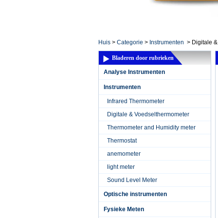
Home ElectronicsL
Huis
>
Categorie
>
Instrumenten
>
Digitale 
Bladeren door rubrieken
Analyse Instrumenten
Instrumenten
Infrared Thermometer
Digitale & Voedselthermometer
Thermometer and Humidity meter
Thermostat
anemometer
light meter
Sound Level Meter
Optische instrumenten
Fysieke Meten