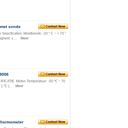
 met sonde
epcificaties: Meetbereik: -20 ° C ~ + 70 °
heid: ± ...
Meer
L8006
CIFICATIE Meten Temperatuur: -50 ℃ ~ 70
1 ℃ (...
Meer
 thermometer