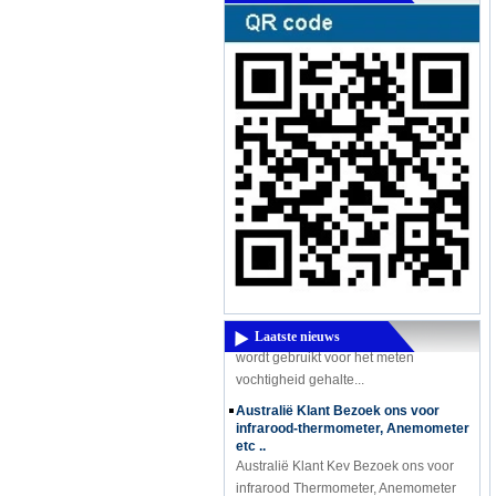
Een krachtige nieuwe product komt -
High-Frequency vochtmeter DM300M
Een krachtige nieuwe product komt -
High-Frequency vochtmeter DM300M
High Frequency vochtmeter DM300
Laatste nieuws
wordt gebruikt voor het meten
vochtigheid gehalte...
Australië Klant Bezoek ons ​​voor
infrarood-thermometer, Anemometer
etc ..
Australië Klant Kev Bezoek ons ​​voor
infrarood Thermometer, Anemometer
enz.. Onze sales representatieve Sandy