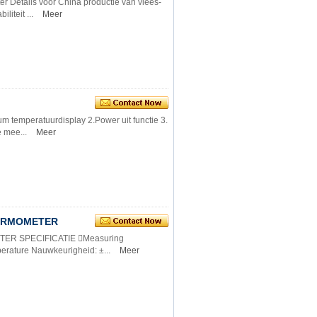
r Details voor China productie van vlees-
liteit ...
Meer
m temperatuurdisplay 2.Power uit functie 3.
 mee...
Meer
HERMOMETER
ER SPECIFICATIE Measuring
erature Nauwkeurigheid: ±...
Meer