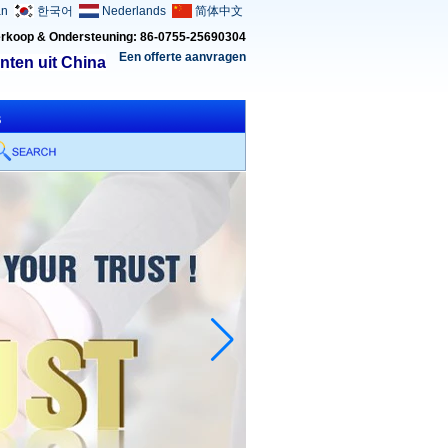
an
한국어
Nederlands
简体中文
rkoop & Ondersteuning: 86-0755-25690304
Een offerte aanvragen
nten uit China
s