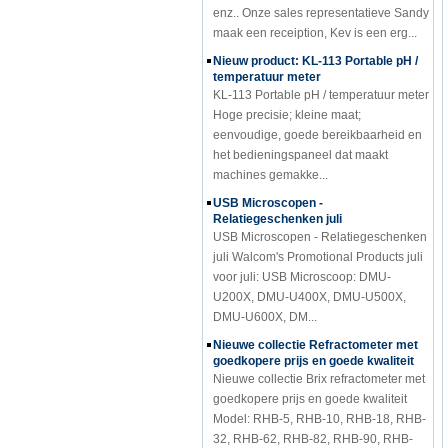
maak een receiption, Kev is een erg...
Nieuw product: KL-113 Portable pH /
temperatuur meter
KL-113 Portable pH / temperatuur meter
Hoge precisie; kleine maat;
eenvoudige, goede bereikbaarheid en
het bedieningspaneel dat maakt
machines gemakke...
USB Microscopen -
Relatiegeschenken juli
USB Microscopen - Relatiegeschenken
juli Walcom's Promotional Products juli
voor juli: USB Microscoop: DMU-
U200X, DMU-U400X, DMU-U500X,
DMU-U600X, DM...
Nieuwe collectie Refractometer met
goedkopere prijs en goede kwaliteit
Nieuwe collectie Brix refractometer met
goedkopere prijs en goede kwaliteit
Model: RHB-5, RHB-10, RHB-18, RHB-
32, RHB-62, RHB-82, RHB-90, RHB-
32S, RHB...