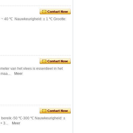
 ~ 40 ℃ Nauwkeurigheid: ± 1 ℃ Grootte:
eter van het vlees is essentieel in het
e maa...
Meer
 bereik:-50 ℃-300 ℃ Nauwkeurigheid: ±
 3...
Meer