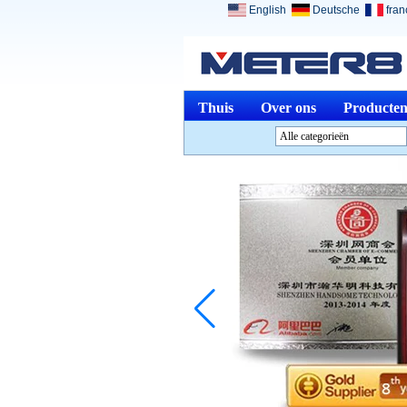
English
Deutsche
fran
Thuis
Over ons
Producte
Alle categorieën
Analyse InstrumentenL
InstrumentenL
Optische instrumentenL
Fysieke MetenL
Meten &amp; Meting
ToolsL
Andere Meten &amp;
analyserenL
Medical DevicesL
Sieraden GereedschapL
Beëindigde productenL