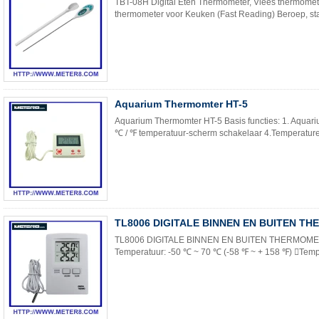
TBT-08H Digital Eten Thermometer, Vlees thermomete
thermometer voor Keuken (Fast Reading) Beroep, stabi
Aquarium Thermomter HT-5
Aquarium Thermomter HT-5 Basis functies: 1. Aquariu
℃ / ℉ temperatuur-scherm schakelaar 4.Temperature
TL8006 DIGITALE BINNEN EN BUITEN T
TL8006 DIGITALE BINNEN EN BUITEN THERMOMET
Temperatuur: -50 ℃ ~ 70 ℃ (-58 ℉ ~ + 158 ℉) Temp