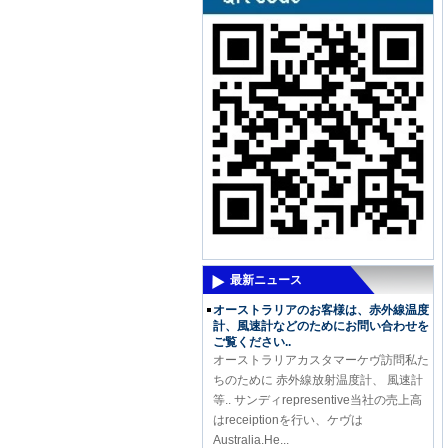
来る強力な新製品 - 高周波水分計
DM300M
来る強力な新製品 - 高周波水分計
DM300M 高周波水分計DM300を測定す
るために使用されます 水分 土、銀砂、
化学合成粉末、石炭粉、砂糖、及びその
他の粉末材料の...
最新ニュース
オーストラリアのお客様は、赤外線温度
計、風速計などのためにお問い合わせを
ご覧ください..
オーストラリアカスタマーケヴ訪問私た
ちのために 赤外線放射温度計、 風速計
等.. サンディrepresentive当社の売上高
はreceiptionを行い、ケヴは
Australia.He...