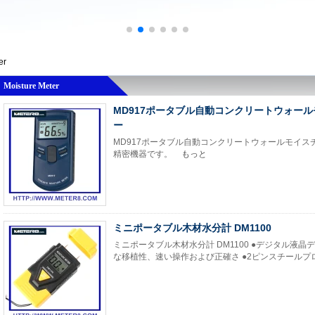
er
Moisture Meter
MD917ポータブル自動コンクリートウォー
ー
MD917ポータブル自動コンクリートウォールモイス
精密機器です。
もっと
ミニポータブル木材水分計 DM1100
ミニポータブル木材水分計 DM1100 ●デジタル液晶
な移植性、速い操作および正確さ ●2ピンスチールプロー