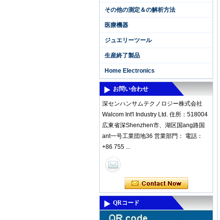
その他の測定＆の解析方法
医療機器
ジュエリーツール
生産終了製品
Home Electronics
お問い合わせ
深センハンサムテクノロジー株式会社
Walcom Int'l Industry Ltd. 住所：518004
広東省深Shenzhen市、湖区国ang路国
ant一号工業団地36 営業部門： 電話：
+86 755 ...
QRコード