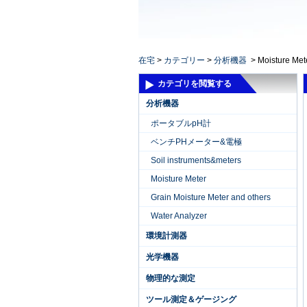
Home ElectronicsL
在宅
>
カテゴリー
>
分析機器
>
Moisture Met
カテゴリを閲覧する
分析機器
ポータブルpH計
ベンチPHメーター&電極
Soil instruments&meters
Moisture Meter
Grain Moisture Meter and others
Water Analyzer
環境計測器
光学機器
物理的な測定
ツール測定＆ゲージング