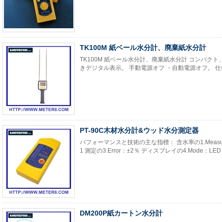
TK100M 紙ベール水分計、廃棄紙水分計
TK100M 紙ベール水分計、廃棄紙水分計 コンパク
きデジタル表示。 手動電源オフ ・自動電源オフ。 仕様
PT-90C木材水分計&ウッド水分測定器
パフォーマンスと技術の主な指標： 含水率の1.Measurin
1 測定の3.Error：±2％ ディスプレイの4.Mode：LED 5.S
DM200P紙カートン水分計