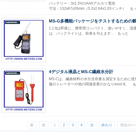
バッテリー：3x1.5VのAAAアルカリ電池
寸法：132x67x26mm（5.2x2.64x1.03インチ）
も
MS-G多機能パッケージをテストするための
1.1.Itは即座に、携帯用コンパクト、使いやすく、湿度の測
は、バックライトは、前者を与えます...
もっと
4デジタル液晶とMS-C繊維水分計
MS-Cは、繊維材料の水分含有量を測定するために
服のトレーダーや他の関連産業のかなりwool.It。
家
前
1
2
3
4
次
終わり
現在のペー