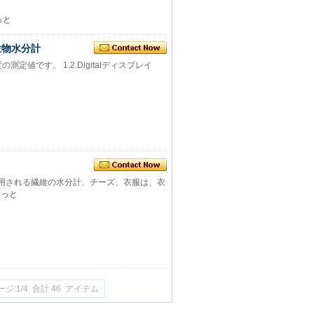
っと
穀物水分計
定値です。 1.2.Digitalディスプレイ
使用される繊維の水分計、チーズ、衣服は、衣
もっと
ジ:1/4 合計 46 アイテム