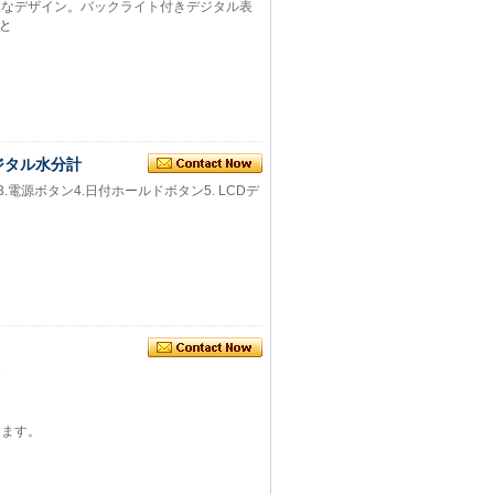
的なデザイン。バックライト付きデジタル表
と
ジタル水分計
電源ボタン4.日付ホールドボタン5. LCDデ
す
します。