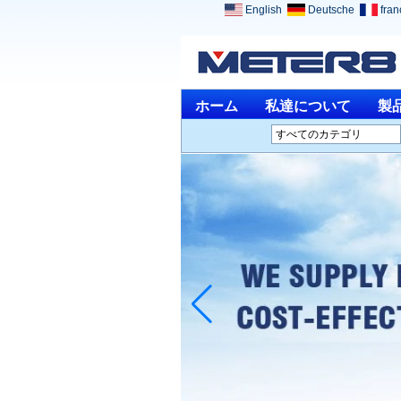
English
Deutsche
fran
ホーム
私達について
製
すべてのカテゴリ
分析機器L
環境計測器L
光学機器L
物理的な測定L
ツール測定＆ゲージング
L
その他の測定＆の解析方
法L
医療機器L
ジュエリーツールL
生産終了製品L