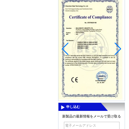
それはほとんど中国でrainningだ、この
梅雨で、空気がmoisture.Inで起訴された
このよ...
新製品：MD-6150デジタル地下ロング
レンジ金属探知器
MD-6150デジタル地下ロングレンジ 金
属探知器特徴 グラフィックターゲット
IDのカーソル（12セグメント） ディ
scriminationは：ノッチを許可/拒否しま
す 電子ピン...
Thermal imaging camera
Display:2.8" color display
Resolutiuon:60x60 Thermal
sensitivity:0.15'C Temperature
range:-20'C~300'C(-4'F- 572'F)
Measuring accuracy:+/-2% digit...
3.5 inch LCD screen for viewing
Display type: 3.5 inch TFT LCD display
申し込む
(color) Screen resolution: QVGA
(320x240) Brightness: 250cd/M, can not
新製品の最新情報をメールで受け取る
be adjusted Can not be adjusted, cont...
補聴器を保存するためのエイトMothods