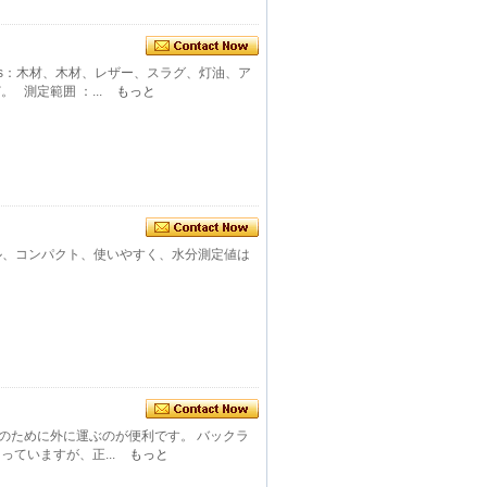
ations：木材、木材、レザー、スラグ、灯油、ア
測定範囲 ：...
もっと
ータブル、コンパクト、使いやすく、水分測定値は
トのために外に運ぶのが便利です。 バックラ
ていますが、正...
もっと