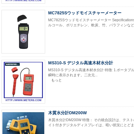
MC7825Sウッドモイスチャーメーター
MC7825Sウッドモイスチャーメーター Sepcific
ルコール、ポリエチレン、軟炭、竹、パラフィンなど。 
MS310-S デジタル高速木材水分計
MS310-S デジタル高速木材水分計 特徴: 1.ポ
瞬時に表示されます。二次元...
もっと
木質水分計DM200W
木質水分計DM200W 特徴： その統合設計は、テス
イト付きデジタルディスプレイは、暗い状況にとどまっ