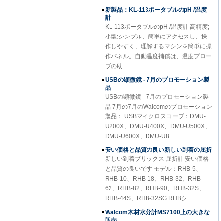
新製品：KL-113ポータブルのpH /温度
計
KL-113ポータブルのpH /温度計 高精度;
小型;シンプル、簡単にアクセスし、操
作しやすく、理解するマシンを簡単に操
作パネル。自動温度補償は、温度プロー
ブの助...
USBの顕微鏡 - 7月のプロモーション製
品
USBの顕微鏡 - 7月のプロモーション製
品 7月の7月のWalcomのプロモーション
製品： USBマイクロスコープ：DMU-
U200X、DMU-U400X、DMU-U500X、
DMU-U600X、DMU-U8...
安い価格と品質の良い新しい到着の屈折
新しい到着ブリックス 屈折計 安い価格
と品質の良いです モデル：RHB-5、
RHB-10、RHB-18、RHB-32、RHB-
62、RHB-82、RHB-90、RHB-32S、
RHB-44S、RHB-32SG RHBシ...
Walcom木材水分計MS7100上の大きな
販売
Walcomの主な製品cataclogueの一つと