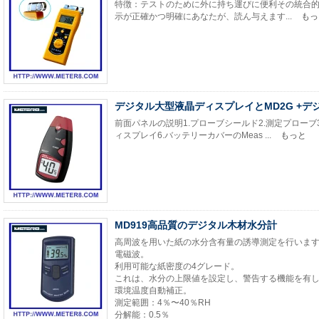
特徴：テストのために外に持ち運びに便利その統合
示が正確かつ明確にあなたが、読ん与えます...
もっ
デジタル大型液晶ディスプレイとMD2G +デ
前面パネルの説明1.プローブシールド2.測定プローブ3.
ィスプレイ6.バッテリーカバーのMeas ...
もっと
MD919高品質のデジタル木材水分計
高周波を用いた紙の水分含有量の誘導測定を行いま
電磁波。
利用可能な紙密度の4グレード。
これは、水分の上限値を設定し、警告する機能を有
環境温度自動補正。
測定範囲：4％〜40％RH
分解能：0.5％