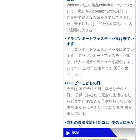
して、私たちのcomapnyの水分計は、
世界中で絶大な人気を享受してきまし
た。来る7月には、私たちの新しい、古
い顧客に大きな...
ドラゴンボートフェスティバルは来てい
ます！
ドラゴンボートフェスティバルは来てい
ます！ドラゴンボートフェスティバル
は、詩人の屈原の元チューを記念するこ
とです。 この日に頂きます 団子を食
べ、 レー...
ハッピーこどもの日
今日は 国立子供の日、幸せな子供の
日。 子供（あなたに完全な生活をもた
らします） あなたが子供を持っている
場合 あなたはそんなに気になる方 彼が
望んでいる...
当社の温湿度計HTC-2は、雨の日にあな
たの最高のチョイスです。
当社の温湿度計HTC-2は、雨の日にあな
認証
たの最高のチョイスです。 この月に、