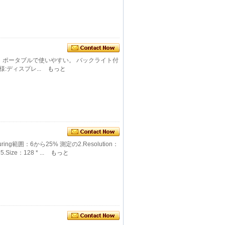
ト、ポータブルで使いやすい。 バックライト付
:ディスプレ...
もっと
g範囲：6から25% 測定の2.Resolution：
ize：128 * ...
もっと