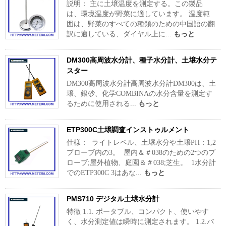
説明： 主に土壌温度を測定する。この製品
は、環境温度が野菜に適しています。 温度範
囲は、野菜のすべての種類のための中国語の翻
訳に適している、ダイヤル上に...
もっと
DM300高周波水分計、種子水分計、土壌水分テ
スター
DM300高周波水分計高周波水分計DM300は、土
壌、銀砂、化学COMBINAの水分含量を測定す
るために使用される...
もっと
ETP300C土壌調査インストゥルメント
仕様： ライトレベル、土壌水分や土壌PH：1,2
プローブ内の3。 屋内＆＃038のための2つのプ
ローブ;屋外植物、庭園＆＃038;芝生。 1水分計
でのETP300C 3はあな...
もっと
PMS710 デジタル土壌水分計
特徴 1.1. ポータブル、コンパクト、使いやす
く、水分測定値は瞬時に測定されます。 1.2.バ