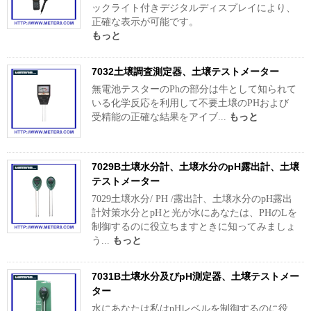
ックライト付きデジタルディスプレイにより、
正確な表示が可能です。
もっと
7032土壌調査測定器、土壌テストメーター
無電池テスターのPhの部分は牛として知られて
いる化学反応を利用して不要土壌のPHおよび
受精能の正確な結果をアイブ...
もっと
7029B土壌水分計、土壌水分のpH露出計、土壌
テストメーター
7029土壌水分/ PH /露出計、土壌水分のpH露出
計対策水分とpHと光が水にあなたは、PHのLを
制御するのに役立ちますときに知ってみましょ
う...
もっと
7031B土壌水分及びpH測定器、土壌テストメー
ター
水にあなたは私はpHレベルを制御するのに役