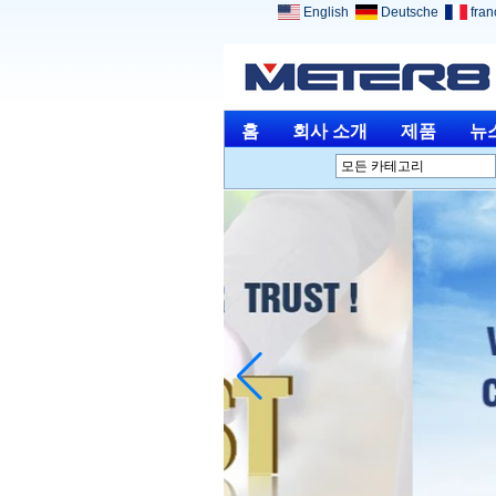
English
Deutsche
fran
홈
회사 소개
제품
뉴
모든 카테고리
분석 장비L
환경 계측기L
광학 기기L
물리적 측정L
도구를 측정 및 측정하는
L
기타 측정 및 분석L
의료 기기L
보석 공구L
단종 제품L
Home ElectronicsL