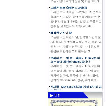
드래곤 보트 축제는오고있다!
드래곤 보트 축제는오고있다!드래곤 보트
축제는 시인 숨어 위안 추를 기념하는 것
입니다. 이 날에 우리는 것 쌀 만두를 먹고
경주 용 보트입니다. C의elebrate...
행복한 어린이 날
오늘은 국립 어린이 날, 행복한 어린이 날.
(당신에게 완전한 생명을 가져다) 아이 당
신은 아이가있는 경우 사람이 너무 많은
관심을 무엇이든 그가 원하는 그 ...
우리의 온도 및 습도 측정기 HTC-2는 비
오는 날에 최선의 choise입니다
우리의 온도 및 습도 측정기 HTC-2는 비
오는 날에 최선의 choise입니다 이 달에,
거의이 장마에, 중국에서 rainning있어,
공기가 moisture.In이 경우, 우리 채웠...
신제품 : MD-6150 디지털 지하 장거리 금
속 탐지기
MD-6150 디지털 지하 장거리 금속 탐지
인증
기특징 그래픽 대상 ID 커서 (12 세그먼
트) 디scrimination은 : 노치 거부 / 허용 전
자 정확히 파악 감도, 깊이 조정 배터...