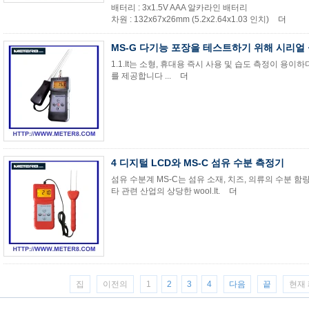
배터리 : 3x1.5V AAA 알카라인 배터리
차원 : 132x67x26mm (5.2x2.64x1.03 인치)
더
MS-G 다기능 포장을 테스트하기 위해 시리얼
1.1.It는 소형, 휴대용 즉시 사용 및 습도 측정이 용이하다
를 제공합니다 ...
더
4 디지털 LCD와 MS-C 섬유 수분 측정기
섬유 수분계 MS-C는 섬유 소재, 치즈, 의류의 수분 
타 관련 산업의 상당한 wool.It.
더
집
이전의
1
2
3
4
다음
끝
현재 