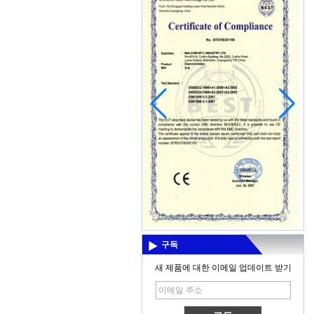
Thermal imaging camera
Display:2.8" color display
Resolutiuon:60x60 Thermal
sensitivity:0.15'C Temperature
range:-20'C~300'C(-4'F- 572'F)
Measuring accuracy:+/-2% digit...
3.5 inch LCD screen for viewing
Display type: 3.5 inch TFT LCD display
(color) Screen resolution: QVGA
(320x240) Brightness: 250cd/M, can not
be adjusted Can not be adjusted, cont...
보청기를 보존하는 8 개의 Mothods
첫째, 제대로 보청기를 착용하는 방법, 단
지 짧은해야 시간을 착용 시작, 약간 시끄
러운 환경 적응이 또한 반대 방으로 갈 수
있다, 당신은 시간을 입고 높일 수 ...
구독
Industrial endoscope
Model No.:99D-9830L1 Φ9.8mm Len
새 제품에 대한 이메일 업데이트 받기
with 4pcs/6pcs adjustable LED
lights(waterproof); Φ6.8mm detachable
flexible Tube with 1 Meter