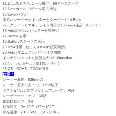
11.Dataストア/リコール機能：99データストア
12.Dataホールド/データ消去機能
13.Levelバブル
明るいレーザーポインターとターゲット14.Easy
バックライトとマルチライン表示と15.Large液晶（4ライン）
16.Auto訂正およびエラー報告技術
17.Buzzer表示
18.Batteryステータス表示
19.IP54保護（ほこり&＃038;証拠防滴）
20.Auto /マニュアルパワーオフ機能
インテリジェントな計算と21.Multifunction
22.Compact&＃038;便利なデザイン
23.CE、ROHS、FCC証明書
仕様：
レーザー波長：635nmの
レーザー最大出力：で、1mW以下
ダスト&＃038;スプラッシュプルーフ：IP54
レーザーオートオフ：30秒
電源自動オフ：3分
動作温度：0〜40℃（32〜104F）
保存温度：-10〜60℃（14〜140F）