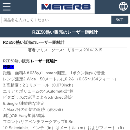
探す
RZE50熱い販売のレーザー距離計
RZE50熱い販売のレーザー距離計
著者:
アリス
ソース:
リリース:
2014-12-15
RZE50熱い販売
レーザー距離計
特徴：
距離、面積&＃038の1.Instant測定。 1ボタン操作で音量
レンジ測定2.Wide：50メートルに0.2を（0.65〜164フィート）
3.高精度：2ミリメートル（0.079inch）
エリアとボリュームの4.Automatic計算
ピタゴラスの定理による5.Indirect測定
6.Single /連続的な測定
7.Max /分の距離の追跡（表示値）
測定の8.Easy加算/減算
フロント/リアベンチマークアップ9.Set
10.Selectable、インチ（in）はメートル（m）およびフィート（ft）