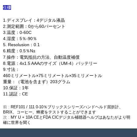
仕様
1.ディスプレイ：4デジタル液晶
2.測定範囲：0から60パーセント
3.温度：0-60C
4.湿度：5％-90％
5. Resolusion：0.1
6.精度：0.5％N±
7.操作：電気抵抗の方法、自動温度補償
8.電源：4x1.5 AAAのサイズ（UM-4）バッテリー
9.寸法：
460ミリメートル×75ミリメートル×35ミリメートル
重量：（電池を含まず）203グラム
10.保証：1年
11.認証：CE
前 :
REF101 / 111 0-10％ブリックスシリーズハンドヘルド屈折計、
BRIX、コーヒー、蜂蜜をテストすることができます
次 :
MY U + 10A CEとFDA CICデジタル補聴器ヘルプはあなたがより明
確に世界を聞く