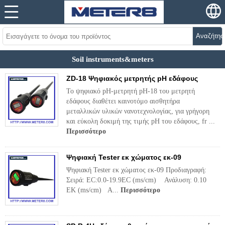
Αναζήτησ
Soil instruments&meters
ZD-18 Ψηφιακός μετρητής pH εδάφους
Το ψηφιακό pH-μετρητή pH-18 του μετρητή
εδάφους διαθέτει καινοτόμο αισθητήρα
μεταλλικών υλικών νανοτεχνολογίας, για γρήγορη
και εύκολη δοκιμή της τιμής pH του εδάφους, fr ...
Περισσότερο
Ψηφιακή Tester εκ χώματος εκ-09
Ψηφιακή Tester εκ χώματος εκ-09 Προδιαγραφή:
Σειρά: EC:0.0-19.9EC (ms/cm) Ανάλυση: 0.10
ΕΚ (ms/cm) Α...
Περισσότερο