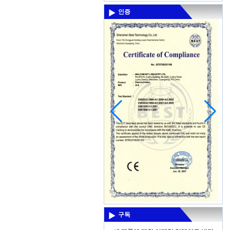
트) 디scrimination은 : 노치 거부 / 허용 전
인증
자 정확히 파악 감도, 깊이 조정 배터...
Thermal imaging camera
Display:2.8" color display
Resolutiuon:60x60 Thermal
sensitivity:0.15'C Temperature
range:-20'C~300'C(-4'F- 572'F)
Measuring accuracy:+/-2% digit...
3.5 inch LCD screen for viewing
Display type: 3.5 inch TFT LCD display
(color) Screen resolution: QVGA
(320x240) Brightness: 250cd/M, can not
be adjusted Can not be adjusted, cont...
보청기를 보존하는 8 개의 Mothods
첫째, 제대로 보청기를 착용하는 방법, 단
지 짧은해야 시간을 착용 시작, 약간 시끄
러운 환경 적응이 또한 반대 방으로 갈 수
있다, 당신은 시간을 입고 높일 수 ...
Industrial endoscope
구독
Model No.:99D-9830L1 Φ9.8mm Len
with 4pcs/6pcs adjustable LED