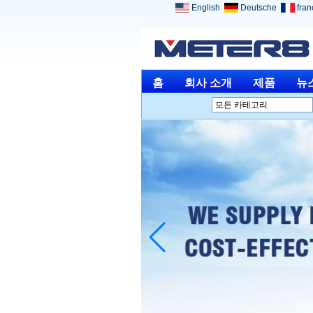
English
Deutsche
fran
홈
회사 소개
제품
뉴
모든 카테고리
분석 장비L
환경 계측기L
광학 기기L
물리적 측정L
도구를 측정 및 측정하는
L
기타 측정 및 분석L
의료 기기L
보석 공구L
단종 제품L
Home ElectronicsL