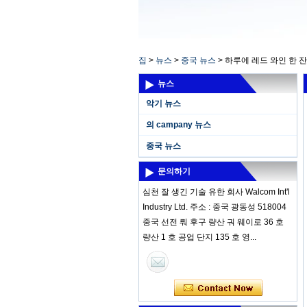
집
>
뉴스
>
중국 뉴스
>
하루에 레드 와인 한 
뉴스
악기 뉴스
의 campany 뉴스
중국 뉴스
문의하기
심천 잘 생긴 기술 유한 회사 Walcom Int'l
Industry Ltd. 주소 : 중국 광동성 518004
중국 선전 뤄 후구 량산 궈 웨이로 36 호
량산 1 호 공업 단지 135 호 영...