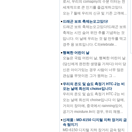
세계적으로 큰 인기를 즐겁게하고있다.
오는 7 월에 우리의 신규 및 기존 고객에...
드래곤 보트 축제는오고있다!
드래곤 보트 축제는오고있다!드래곤 보트
축제는 시인 숨어 위안 추를 기념하는 것
입니다. 이 날에 우리는 것 쌀 만두를 먹고
경주 용 보트입니다. C의elebrate...
행복한 어린이 날
오늘은 국립 어린이 날, 행복한 어린이 날.
(당신에게 완전한 생명을 가져다) 아이 당
신은 아이가있는 경우 사람이 너무 많은
관심을 무엇이든 그가 원하는 그 ...
우리의 온도 및 습도 측정기 HTC-2는 비
오는 날에 최선의 choise입니다
우리의 온도 및 습도 측정기 HTC-2는 비
오는 날에 최선의 choise입니다 이 달에,
거의이 장마에, 중국에서 rainning있어,
공기가 moisture.In이 경우, 우리 채웠...
신제품 : MD-6150 디지털 지하 장거리 금
속 탐지기
MD-6150 디지털 지하 장거리 금속 탐지
기특징 그래픽 대상 ID 커서 (12 세그먼