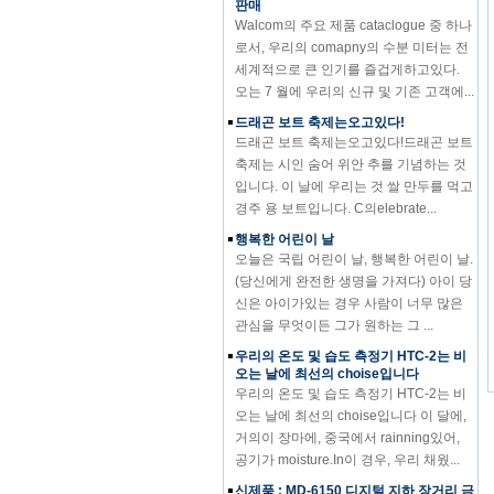
Walcom의 주요 제품 cataclogue 중 하나
로서, 우리의 comapny의 수분 미터는 전
세계적으로 큰 인기를 즐겁게하고있다.
오는 7 월에 우리의 신규 및 기존 고객에...
드래곤 보트 축제는오고있다!
드래곤 보트 축제는오고있다!드래곤 보트
축제는 시인 숨어 위안 추를 기념하는 것
입니다. 이 날에 우리는 것 쌀 만두를 먹고
경주 용 보트입니다. C의elebrate...
행복한 어린이 날
오늘은 국립 어린이 날, 행복한 어린이 날.
(당신에게 완전한 생명을 가져다) 아이 당
신은 아이가있는 경우 사람이 너무 많은
관심을 무엇이든 그가 원하는 그 ...
우리의 온도 및 습도 측정기 HTC-2는 비
오는 날에 최선의 choise입니다
우리의 온도 및 습도 측정기 HTC-2는 비
오는 날에 최선의 choise입니다 이 달에,
거의이 장마에, 중국에서 rainning있어,
공기가 moisture.In이 경우, 우리 채웠...
신제품 : MD-6150 디지털 지하 장거리 금
속 탐지기