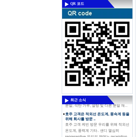
QR 코드
오는 강력한 신제품 - 고주파 수분 측정기
DM300M
오는 강력한 신제품 - 고주파 수분 측정기
DM300M 고주파 수분계 DM300은 측정
에 사용되는 수분 토양은 모래, 화학 합성
최근 소식
분말, 석탄 가루, 설탕 및 다른 분말 재...
호주 고객은 적외선 온도계, 풍속계 등을
위해 회사를 방문 ..
호주 고객 케빈 방문 우리를 위해 적외선
온도계, 풍력계 기타.. 샌디 열심히
representive 우리의 판매는 receiption