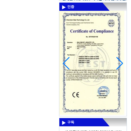
MD-6150 디지털 지하 장거리 금속 탐지
인증
기특징 그래픽 대상 ID 커서 (12 세그먼
트) 디scrimination은 : 노치 거부 / 허용 전
자 정확히 파악 감도, 깊이 조정 배터...
Thermal imaging camera
Display:2.8" color display
Resolutiuon:60x60 Thermal
sensitivity:0.15'C Temperature
range:-20'C~300'C(-4'F- 572'F)
Measuring accuracy:+/-2% digit...
3.5 inch LCD screen for viewing
Display type: 3.5 inch TFT LCD display
(color) Screen resolution: QVGA
(320x240) Brightness: 250cd/M, can not
be adjusted Can not be adjusted, cont...
보청기를 보존하는 8 개의 Mothods
첫째, 제대로 보청기를 착용하는 방법, 단
지 짧은해야 시간을 착용 시작, 약간 시끄
러운 환경 적응이 또한 반대 방으로 갈 수
있다, 당신은 시간을 입고 높일 수 ...
구독
Industrial endoscope