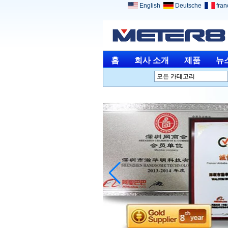
English
Deutsche
fran
홈
회사 소개
제품
뉴
모든 카테고리
분석 장비L
환경 계측기L
광학 기기L
물리적 측정L
도구를 측정 및 측정하는
L
기타 측정 및 분석L
의료 기기L
보석 공구L
단종 제품L
Home ElectronicsL