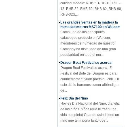
18, RHB-32, RHB-62, RHB-82, RHB-90,
RHB-32S,...
Las grandes ventas en la madera la
humedad metros MS7100 en Walcom
Como uno de los principales
cataclogue producto en Walcom,
medidores de humedad de nuestro
Comapny ha disfrutado de una gran
popularidad en todo el mu...
Dragon Boat Festival se acerca!
Dragon Boat Festival se acerca!El
Festival del Bote del Dragón es para
conmemorar el yuan poeta qu chu. En
este día lo haremos comer albóndigas
de...
Feliz Día del Niño
Hoy es Día Nacional del Niño, día feliz
de los niños. niños (que le traen una
vida completa) Cuando usted tiene un
niño que te importa tanto que...
Nuestra Temperatura y Humedad