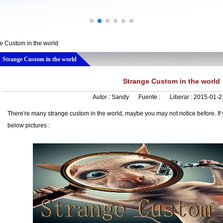
e Custom in the world
Strange Custom in the world
Strange Custom in the world
Autor :
Sandy
Fuente :
Liberar :
2015-01-2
There're many strange custom in the world, maybe you may not notice before. If 
below pictures :