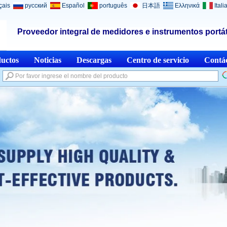
çais
русский
Español
português
日本語
Ελληνικά
Itali
Proveedor integral de medidores e instrumentos portát
uctos
Noticias
Descargas
Centro de servicio
Contá