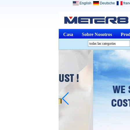
English
Deutsche
fran
Casa
Sobre Nosotros
Prod
todas las categorias
Instrumentos de análisisL
Instrumentos Medio
ambienteL
Instrumentos ópticosL
De medición físicaL
Instrumentos de mediciónL
Otro Medición y AnálisisL
Dispositivos MédicosL
Joyería y RelojesL
Productos descatalogadosL
Home ElectronicsL