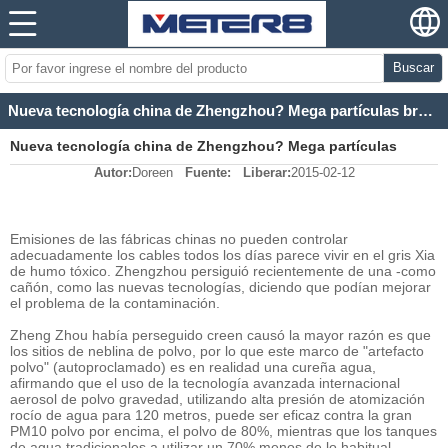
Buscar
Nueva tecnología china de Zhengzhou? Mega partículas bruma Cañón Unidad Ambiental
Nueva tecnología china de Zhengzhou? Mega partículas
Autor:
Doreen
Fuente:
Liberar:
2015-02-12
bruma Cañón Unidad Ambiental
Emisiones de las fábricas chinas no pueden controlar
adecuadamente los cables todos los días parece vivir en el gris Xia
de humo tóxico. Zhengzhou persiguió recientemente de una -como
cañón, como las nuevas tecnologías, diciendo que podían mejorar
el problema de la contaminación.
Zheng Zhou había perseguido creen causó la mayor razón es que
los sitios de neblina de polvo, por lo que este marco de "artefacto
polvo" (autoproclamado) es en realidad una cureña agua,
afirmando que el uso de la tecnología avanzada internacional
aerosol de polvo gravedad, utilizando alta presión de atomización
rocío de agua para 120 metros, puede ser eficaz contra la gran
PM10 polvo por encima, el polvo de 80%, mientras que los tanques
de agua tradicionales a utilizar un 70% menos de lo habitual,