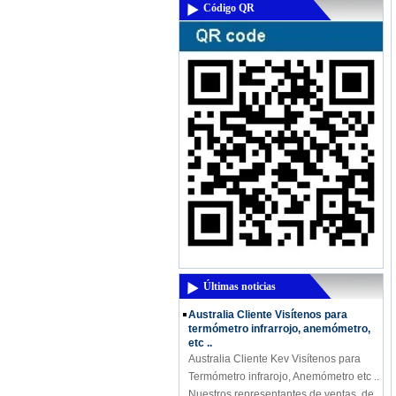
Código QR
Un nuevo y potente producto que
viene - de alta frecuencia Medidor de
humedad DM300M
Un nuevo y potente producto que viene
- de alta frecuencia Medidor de
humedad DM300M De alta frecuencia
DM300 medidor de humedad se utiliza
para medir...
Últimas noticias
Australia Cliente Visítenos para
termómetro infrarrojo, anemómetro,
etc ..
Australia Cliente Kev Visítenos para
Termómetro infrarojo, Anemómetro etc ..
Nuestros representantes de ventas, de