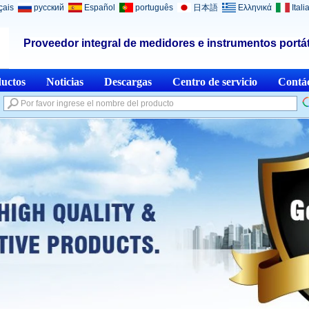
çais
русский
Español
português
日本語
Ελληνικά
Itali
Proveedor integral de medidores e instrumentos portát
uctos
Noticias
Descargas
Centro de servicio
Contá