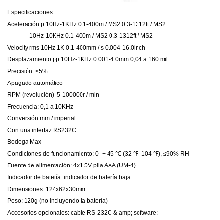
Especificaciones:
Aceleración p 10Hz-1KHz 0.1-400m / MS2 0.3-1312ft / MS2
10Hz-10KHz 0.1-400m / MS2 0.3-1312ft / MS2
Velocity rms 10Hz-1K 0.1-400mm / s 0.004-16.0inch
Desplazamiento pp 10Hz-1KHz 0.001-4.0mm 0,04 a 160 mil
Precisión: <5%
Apagado automático
RPM (revolución): 5-100000r / min
Frecuencia: 0,1 a 10KHz
Conversión mm / imperial
Con una interfaz RS232C
Bodega Max
Condiciones de funcionamiento: 0- + 45 ℃ (32 ℉ -104 ℉), ≤90% RH
Fuente de alimentación: 4x1.5V pila AAA (UM-4)
Indicador de batería: indicador de batería baja
Dimensiones: 124x62x30mm
Peso: 120g (no incluyendo la batería)
Accesorios opcionales: cable RS-232C & amp; software: