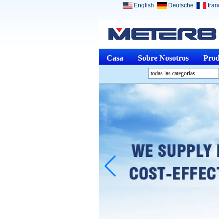
English
Deutsche
fran
Casa
Sobre Nosotros
Prod
todas las categorias
Instrumentos de análisisL
Instrumentos Medio
ambienteL
Instrumentos ópticosL
De medición físicaL
Instrumentos de mediciónL
Otro Medición y AnálisisL
Dispositivos MédicosL
Joyería y RelojesL
Productos descatalogadosL
Home ElectronicsL