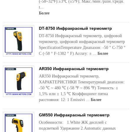
(-58~32℉):±3℃ (±5℉); Макс./мин./разн./средн.
t...
Более
DT-8750 Инфракрасный термометр
DT-8750 Инфракрасный термометр, цифровой
термометр, цифровой инфракрасный термометр
SpecificationTemperature Диапазон: -50 ° C-750 °
C (-58 ° F-1382 ° F) Accury: ± ...
Более
AR350 Инфракрасный термометр
AR350 Инфракрасный термометр,
ХАРАКТЕРИСТИКИ Температурный диапазон:
-50 ℃ ~ 480 ℃ (-58 ℉ ~ 896 ℉) Точность: ±
1,5% или ± 1,5 ℃ Коэффициент пятна
расстояния: 12: 1 Emissivi ...
Более
GM550 Инфракрасный термометр
Особенности: 1.White ЖК дисплей с
подсветкой Удержание 2.Automatic данных