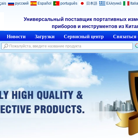
çais
русский
Español
português
日本語
Ελληνικά
Itali
Универсальный поставщик портативных из
приборов и инструментов из Кита
Новости
Загрузки
Сервисный центр
Связаться 