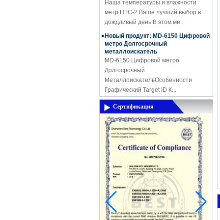
метр HTC-2 Ваше лучший выбор в
дождливый день В этом ме...
Новый продукт: MD-6150 Цифровой
метро Долгосрочный
металлоискатель
MD-6150 Цифровой метро
Долгосрочный
МеталлоискательОсобенности
Графический Target ID К...
Thermal imaging camera
Display:2.8" color display
Сертификация
Resolutiuon:60x60 Thermal
sensitivity:0.15'C Temperature
range:-20'C~300'C(-4'F- 572'F)
Measuring accuracy:+/-2% digit...
3.5 inch LCD screen for viewing
Display type: 3.5 inch TFT LCD display
(color) Screen resolution: QVGA
(320x240) Brightness: 250cd/M, can not
be adjusted Can not be adjusted, cont...
Восемь Mothods для сохранения
слуховые аппараты