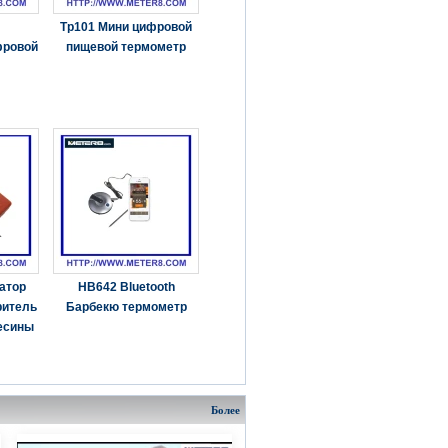
Tp101 Мини цифровой
фровой
пищевой термометр
атор
HB642 Bluetooth
ритель
Барбекю термометр
есины
Более