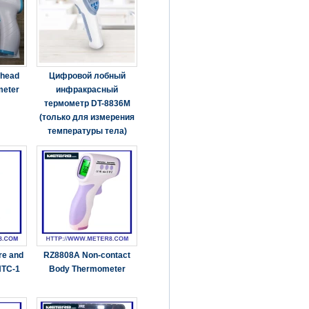
ehead
Цифровой лобный
meter
инфракрасный
термометр DT-8836M
(только для измерения
температуры тела)
re and
RZ8808A Non-contact
HTC-1
Body Thermometer