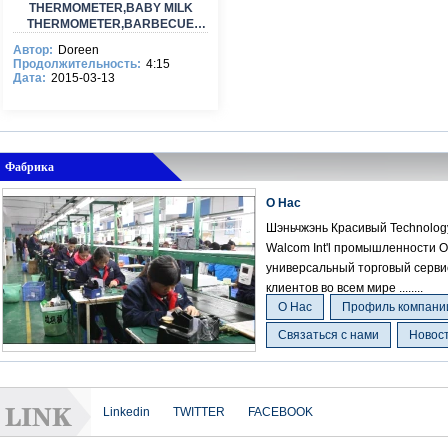
THERMOMETER,BABY MILK
THERMOMETER,BARBECUE
FOOD THERMOMETER
Автор:
Doreen
Продолжительность:
4:15
Дата:
2015-03-13
Фабрика
О Нас
Шэньчжэнь Красивый Technology 
Walcom Int'l промышленности 
универсальный торговый серви
клиентов во всем мире ........
О Нас
Профиль компани
Связаться с нами
Новос
Linkedin
TWITTER
FACEBOOK