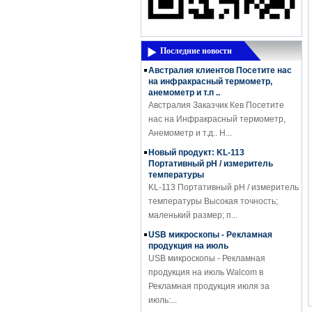
Мощный Новый продукт Coming -
Высокочастотный Влагомер DM300M
Измеритель влажности DM300 ...
Последние новости
Австралия клиентов Посетите нас
на инфракрасный термометр,
анемометр и т.п ..
Австралия Заказчик Кев Посетите
нас на Инфракрасный термометр,
Анемометр и т.д.. Н...
Новый продукт: KL-113
Портативный рН / измеритель
температуры
KL-113 Портативный рН / измеритель
температуры Высокая точность;
маленький размер; п...
USB микроскопы - Рекламная
продукция на июль
USB микроскопы - Рекламная
продукция на июль Walcom в
Рекламная продукция июля за
июль:...
Новое прибытие рефрактометр с