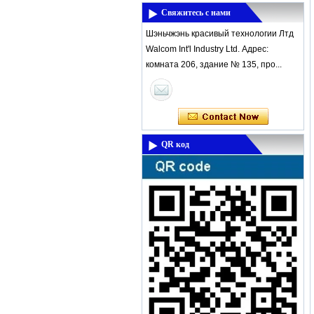
Свяжитесь с нами
Шэньчжэнь красивый технологии Лтд
Walcom Int'l Industry Ltd. Адрес:
комната 206, здание № 135, про...
QR код
Мощный Новый продукт Coming -
Высокочастотный Влагомер
DM300M