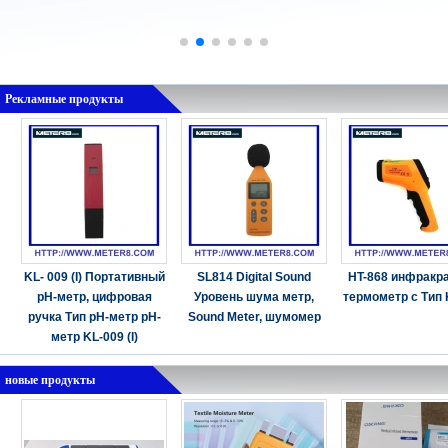
Рекламные продукты
KL- 009 (I) Портативный
SL814 Digital Sound
HT-868 инфракр
рН-метр, цифровая
Уровень шума метр,
термометр с Тип 
ручка Тип рН-метр рН-
Sound Meter, шумомер
метр KL-009 (I)
новые продукты