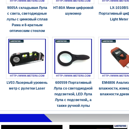
9005A складывая Лупа
HT-80A Мини цифровой
LX-1010BS
с света, светодиодные
шумомер
Портативный ци
лупы с цинковый сплав
Light Meter
Рама и 8-кратным
оптическим стеклом
LV03 Лазерный уровень
600559 Портативный
EM4806 Анализ
метр с рулетки Laser
Лупа со светодиодной
влажности, изме
подсветкой, LED Лупа
влажности древ
Лупа с подсветкой,, а
также ручной лупы