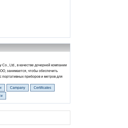
Co., Ltd., в качестве дочерней компании
ООО, занимается, чтобы обеспечить
с портативных приборов и метров для
и
Campany
Certificates
ти