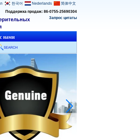
an
한국어
Nederlands
简体中文
Поддержка продаж: 86-0755-25690304
Запрос цитаты
мерительных
я
с нами