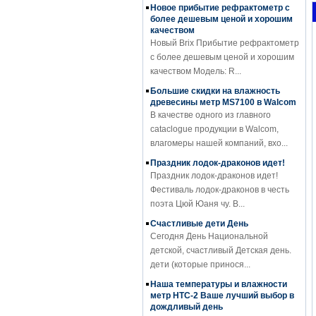
более дешевым ценой и хорошим
качеством
Новый Brix Прибытие рефрактометр
с более дешевым ценой и хорошим
качеством Модель: R...
Большие скидки на влажность
древесины метр MS7100 в Walcom
В качестве одного из главного
cataclogue продукции в Walcom,
влагомеры нашей компаний, вхо...
Праздник лодок-драконов идет!
Праздник лодок-драконов идет!
Фестиваль лодок-драконов в честь
поэта Цюй Юаня чу. В...
Счастливые дети День
Сегодня День Национальной
детской, счастливый Детская день.
дети (которые принося...
Наша температуры и влажности
метр HTC-2 Ваше лучший выбор в
дождливый день
Наша температуры и влажности