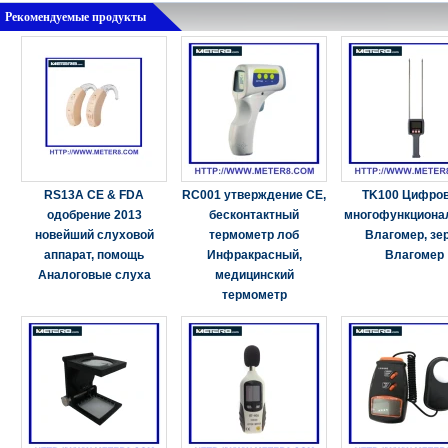
Рекомендуемые продукты
RS13A CE & FDA
RC001 утверждение CE,
TK100 Цифро
одобрение 2013
бесконтактный
многофункциона
новейший слуховой
термометр лоб
Влагомер, зе
аппарат, помощь
Инфракрасный,
Влагомер
Аналоговые слуха
медицинский
термометр