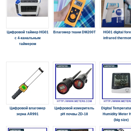
Цифровой таймер HG01
Влагомер ткани DM200T
HG01 digital for
с 4-канальным
infrared thermo
таймером
Цифровой влагомер
Цифровой измеритель
Digital Temperatu
зерна AR991
pH почвы ZD-18
Humidity Meter 
(big size)