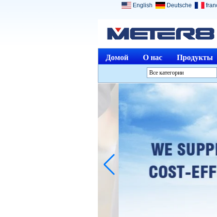
English
Deutsche
fran
Домой
О нас
Продукты
Все категории
Анализ инструментовL
Инструменты
Окружающая средаL
Оптические
инструментыL
Физические измеренияL
Measuring & Gauging
ToolsL
Другие измерения &amp;
АнализL
Медицинские приборыL
Ювелирные изделия и
часыL