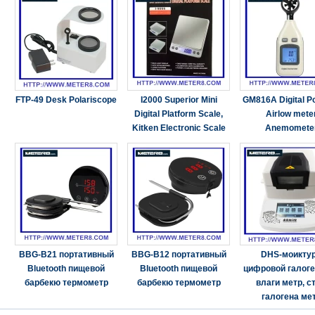
FTP-49 Desk Polariscope
I2000 Superior Mini
GM816A Digital Po
Digital Platform Scale,
Airlow mete
Kitken Electronic Scale
Anemomete
BBG-B21 портативный
BBG-B12 портативный
DHS-моикту
Bluetooth пищевой
Bluetooth пищевой
цифровой галог
барбекю термометр
барбекю термометр
влаги метр, с
галогена ме