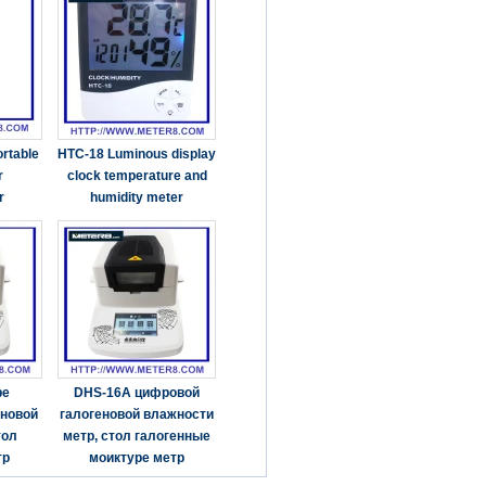
rtable
HTC-18 Luminous display
r
clock temperature and
r
humidity meter
ре
DHS-16A цифровой
еновой
галогеновой влажности
тол
метр, стол галогенные
тр
моиктуре метр