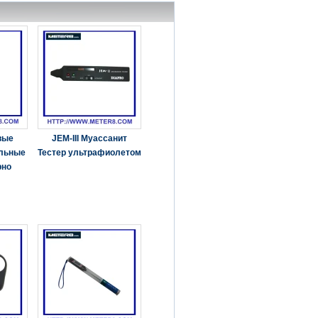
вые
JEM-III Муассанит
льные
Тестер ультрафиолетом
рно