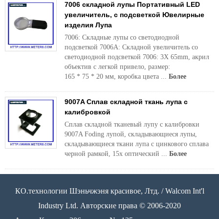
7006 складной лупы Портативный LED
увеличитель, с подсветкой Ювелирные
изделия Лупа
7006: Складные лупы со светодиодной
подсветкой 7006A: Складной увеличитель со
светодиодной подсветкой 7006: 3X 65mm, акрил
объектив с легкой привело, размер:
165 * 75 * 20 мм, коробка цвета ...
Более
9007A Сплав складной ткань лупа с
калибровкой
Сплав складной тканевый лупу с калибровки
9007A Foding лупой, складывающиеся лупы,
складывающиеся ткани лупа с цинкового сплава
черной рамкой, 15x оптический ...
Более
КО.технологии Шэньчжэня красивое, Лтд. / Walcom Int'l
Industry Ltd. Авторские права © 2006-2020