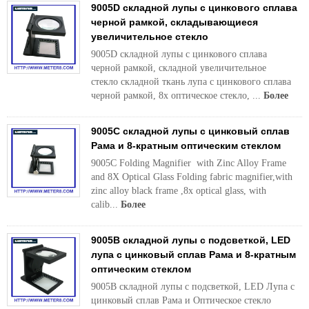
9005D складной лупы с цинкового сплава
черной рамкой, складывающиеся
увеличительное стекло
9005D складной лупы с цинкового сплава
черной рамкой, складной увеличительное
стекло складной ткань лупа с цинкового сплава
черной рамкой, 8x оптическое стекло, ...
Более
9005C складной лупы с цинковый сплав
Рама и 8-кратным оптическим стеклом
9005C Folding Magnifier with Zinc Alloy Frame
and 8X Optical Glass Folding fabric magnifier,with
zinc alloy black frame ,8x optical glass, with
calib...
Более
9005B складной лупы с подсветкой, LED
лупа с цинковый сплав Рама и 8-кратным
оптическим стеклом
9005B складной лупы с подсветкой, LED Лупа с
цинковый сплав Рама и Оптическое стекло