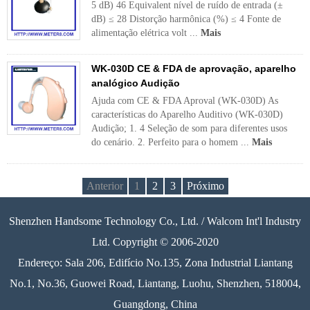
5 dB) 46 Equivalent nível de ruído de entrada (±
dB) ≤ 28 Distorção harmônica (%) ≤ 4 Fonte de
alimentação elétrica volt ...
Mais
WK-030D CE & FDA de aprovação, aparelho
analógico Audição
Ajuda com CE & FDA Aproval (WK-030D) As
características do Aparelho Auditivo (WK-030D)
Audição; 1. 4 Seleção de som para diferentes usos
do cenário. 2. Perfeito para o homem ...
Mais
Anterior
1
2
3
Próximo
Shenzhen Handsome Technology Co., Ltd. / Walcom Int'l Industry
Ltd. Copyright © 2006-2020
Endereço: Sala 206, Edifício No.135, Zona Industrial Liantang
No.1, No.36, Guowei Road, Liantang, Luohu, Shenzhen, 518004,
Guangdong, China