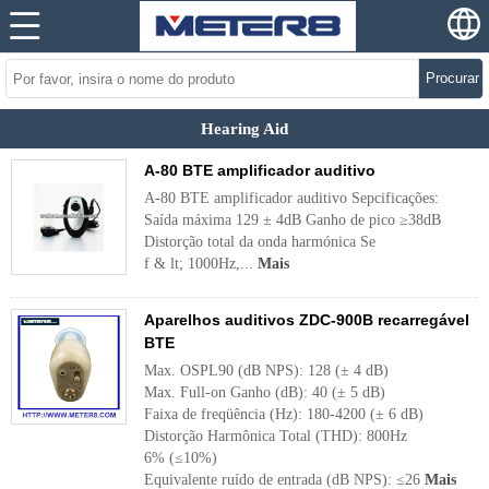
Procurar
Hearing Aid
A-80 BTE amplificador auditivo
A-80 BTE amplificador auditivo Sepcificações:
Saída máxima 129 ± 4dB Ganho de pico ≥38dB
Distorção total da onda harmónica Se
f & lt; 1000Hz,...
Mais
Aparelhos auditivos ZDC-900B recarregável
BTE
Max. OSPL90 (dB NPS): 128 (± 4 dB)
Max. Full-on Ganho (dB): 40 (± 5 dB)
Faixa de freqüência (Hz): 180-4200 (± 6 dB)
Distorção Harmônica Total (THD): 800Hz
6% (≤10%)
Equivalente ruído de entrada (dB NPS): ≤26
Mais