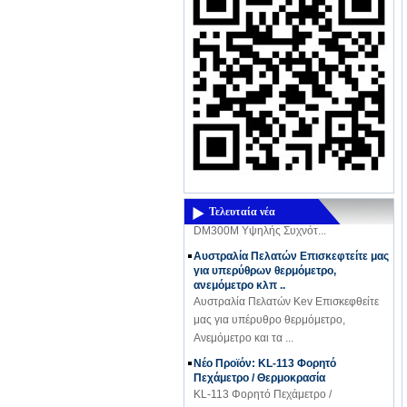
Ένα ισχυρό Νέο Προϊόν Coming -
υψηλής συχνότητας Μετρητής
υγρασίας DM300M
Ένα ισχυρό Νέο Προϊόν Coming -
υψηλής συχνότητας Μετρητής υγρασίας
Τελευταία νέα
DM300M Υψηλής Συχνότ...
Αυστραλία Πελατών Επισκεφτείτε μας
για υπερύθρων θερμόμετρο,
ανεμόμετρο κλπ ..
Αυστραλία Πελατών Kev Επισκεφθείτε
μας για υπέρυθρο θερμόμετρο,
Ανεμόμετρο και τα ...
Νέο Προϊόν: KL-113 Φορητό
Πεχάμετρο / Θερμοκρασία
KL-113 Φορητό Πεχάμετρο /
Θερμοκρασία Υψηλή ακρίβεια; μικρό