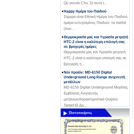
Happy Ημέρα του Παιδιού
Σήμερα είναι Εθνική Ημέρα του Παιδιού,
ημέρα ευτυχισμένος Παιδιού. τα παιδιά
(που ...
Θερμοκρασία μας και Υγρασία μετρητή
HTC-2 είναι η καλύτερη επιλογή σας
σε βροχερές ημέρες
Θερμοκρασία μας και Υγρασία μετρητή
HTC-2 είναι η καλύτερη επιλογή σας σε
βροχερές η...
Νέο προϊόν: MD-6150 Digital
Underground Long Range ανιχνευτή
μετάλλων
MD-6150 Digital Underground Μεγάλης
Εμβέλειας Ανιχνευτής
μετάλλωνΧαρακτηριστικά Graphic
Target ID Δρ...
Thermal imaging camera
Πιστοποιήσεις
Display:2.8" color display
Resolutiuon:60x60 Thermal
sensitivity:0.15'C Temperature
range:-20'C~300'C(-4'F- 572'F)