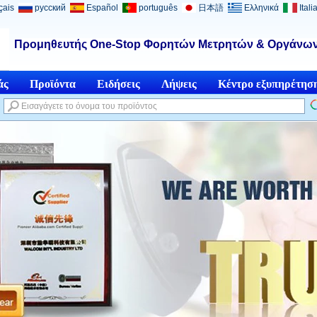
çais
русский
Español
português
日本語
Ελληνικά
Itali
Προμηθευτής One-Stop Φορητών Μετρητών & Οργάνων
άς
Προϊόντα
Ειδήσεις
Λήψεις
Κέντρο εξυπηρέτησ