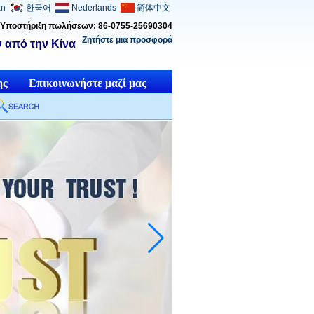
an
한국어
Nederlands
简体中文
Υποστήριξη πωλήσεων: 86-0755-25690304
Ζητήστε μια προσφορά
 από την Κίνα
ης
Επικοινωνήστε μαζί μας