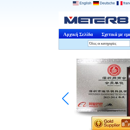
English
Deutsche
fran
Αρχική Σελίδα
Σχετικά με εμ
Όλες οι κατηγορίες
Όργανα ΑνάλυσηL
Μέσα ΠεριβάλλονL
Οπτικά ΌργαναL
Φυσική μέτρησηςL
Μέτρησης Μέτρηση
&amp; ΕργαλείαL
Άλλα μέτρησης και
ανάλυσηςL
Ιατρικές ΣυσκευέςL
Εργαλεία ΚοσμήματαL
Προϊόντα που έχουν
αποσυρθείL