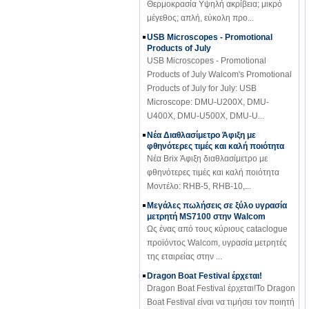
μέγεθος; απλή, εύκολη προ...
USB Microscopes - Promotional
Products of July
USB Microscopes - Promotional
Products of July Walcom's Promotional
Products of July for July: USB
Microscope: DMU-U200X, DMU-
U400X, DMU-U500X, DMU-U...
Νέα Διαθλασίμετρο Άφιξη με
φθηνότερες τιμές και καλή ποιότητα
Νέα Brix Άφιξη διαθλασίμετρο με
φθηνότερες τιμές και καλή ποιότητα
Μοντέλο: RHB-5, RHB-10,...
Μεγάλες πωλήσεις σε ξύλο υγρασία
μετρητή MS7100 στην Walcom
Ως ένας από τους κύριους cataclogue
προϊόντος Walcom, υγρασία μετρητές
της εταιρείας στην ...
Dragon Boat Festival έρχεται!
Dragon Boat Festival έρχεται!Το Dragon
Boat Festival είναι να τιμήσει τον ποιητή
Qu γιουάν Chu. Σε αυτή τ...