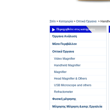
Home ElectronicsL
Σπίτι
>
Κατηγορία
>
Οπτικά Όργανα
>
Handhe
Περιηγηθείτε στις κατηγορίες
Όργανα Ανάλυση
Μέσα Περιβάλλον
Οπτικά Όργανα
Video Magnifier
Handheld Magnifier
Magnifier
Head Magnifier & Others
USB Microscope and others
Refractometer
Φυσική μέτρησης
Μέτρησης Μέτρηση &amp; Εργαλεία