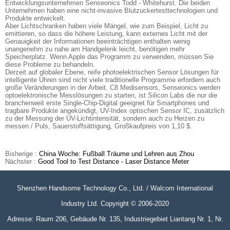
Entwicklungsunternehmen Senseonics Todd - Whitehurst. Die beiden
Unternehmen haben eine nicht-invasive Blutzuckertesttechnologien und
Produkte entwickelt.
Aber Lichtschranken haben viele Mängel, wie zum Beispiel, Licht zu
emittieren, so dass die höhere Leistung, kann externes Licht mit der
Genauigkeit der Informationen beeinträchtigen enthalten wenig
unangenehm zu nahe am Handgelenk leicht, benötigen mehr
Speicherplatz. Wenn Apple das Programm zu verwenden, müssen Sie
diese Probleme zu behandeln.
Derzeit auf globaler Ebene, reife photoelektrischen Sensor Lösungen für
intelligente Uhren sind nicht viele traditionelle Programme erfordern auch
große Veränderungen in der Arbeit. C8 Medisensors, Senseonics werden
optoelektronische Messlösungen zu starten, ist Silicon Labs die nur die
branchenweit erste Single-Chip-Digital geeignet für Smartphones und
tragbare Produkte angekündigt, UV-Index optischen Sensor IC, zusätzlich
zu der Messung der UV-Lichtintensität, sondern auch zu Herzen zu
messen / Puls, Sauerstoffsättigung, Großkaufpreis von 1,10 $.
Bisherige :
China Woche: Fußball Träume und Lehren aus Zhou
Nächster :
Good Tool to Test Distance - Laser Distance Meter
Shenzhen Handsome Technology Co., Ltd. / Walcom International
Industry Ltd. Copyright © 2006-2020
Adresse: Raum 206, Gebäude Nr. 135, Industriegebiet Liantang Nr. 1, Nr.