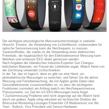
Der wichtigste physiologische Messsensortechnologie in zweierlei
Hinsicht: Erstens, die Verwendung von Lichtreflexion, insbesondere für
optische Sensormessung kann die Herzfrequenz zu messen,
Sauerstoffindex; der zweite ist die Verwendung eines elektrischen
Potentials, die hauptsächlich für den Elektrodensensor Messung kann
Metriken und umfassen EKG direkt gemessen werden.
Nach Angaben der inländischen Industrie-Experten Sun Changxu
belichteten Materials, ein Freund der Lieferkette ergab, iWatch Hend von
der Zeichnung verwendet Lichtschranken.
In der Tat, das ist logisch, denn es gibt nur eine Hand, um
photoelektrische Messungen zu erreichen, und führen Sie die aktive
Messung und Fernüberwachung, die mit Apples große Daten über
Gesundheitstrends zusammenfallen ist, so dass die wichtigsten
Funktionen zumindest am Anfang iwatch ein Herzfrequenzmesser,
Pulsoxymetrie, zur Zeit bin ich EKG-Messungen keine Angst.
? Zuckermessung Probleme wird nicht angezeigt auf die iWatch fand
durch sie graben, Apple ruhig rekrutiert ein technischer Direktor der
Blutzucker-Monitoring-Lösungen Entwickler C8 Medisensors von Wu
Yeen - Bullock, Vice President und Sensor-Hardware-