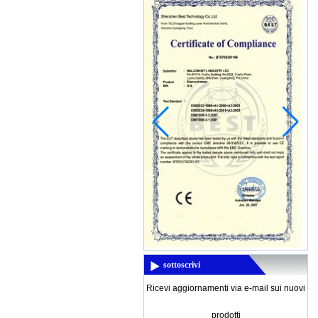
La temperatura e umidità Meter HTC-2
è la vostra scelta migliore nel giorno di
pioggia In questo mese, è quasi
rainning in Cina, in questa stagione...
Nuovo prodotto: MD-6150 Digital
metropolitana Long Range Metal
Detector
MD-6150 Digital metropolitana Long
Range Metal DetectorCaratteristiche
Graphic ID di destinazione del cursore
(12 segmenti) Discrimination: Accetta /
...
Thermal imaging camera
Display:2.8" color display
Resolutiuon:60x60 Thermal
sensitivity:0.15'C Temperature
range:-20'C~300'C(-4'F- 572'F)
Measuring accuracy:+/-2% digit...
sottoscrivi
3.5 inch LCD screen for viewing
Display type: 3.5 inch TFT LCD display
Ricevi aggiornamenti via e-mail sui nuovi
(color) Screen resolution: QVGA
(320x240) Brightness: 250cd/M, can not
prodotti