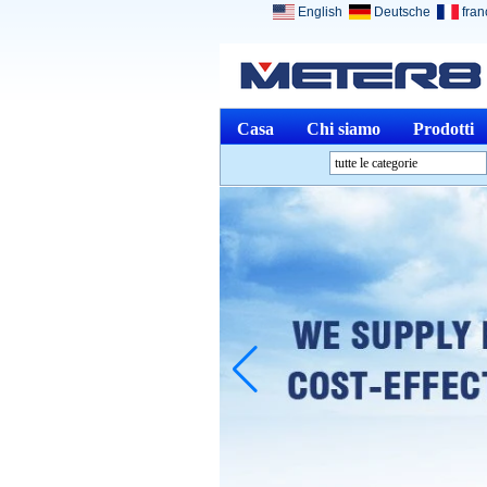
English
Deutsche
fran
Casa
Chi siamo
Prodotti
tutte le categorie
Strumenti di analisiL
Strumenti AmbienteL
Strumenti otticiL
Misurazione fisicaL
Attrezzi di misurazioneL
Altro misurazione e
analisiL
Dispositivi MediciL
Strumenti GioielliL
Prodotti sospesiL
Home ElectronicsL