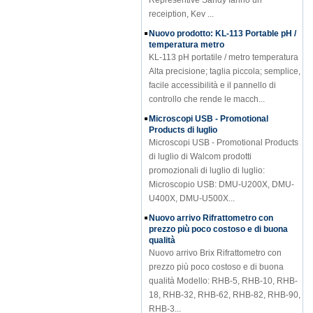
receiption, Kev ...
Nuovo prodotto: KL-113 Portable pH /
temperatura metro
KL-113 pH portatile / metro temperatura
Alta precisione; taglia piccola; semplice,
facile accessibilità e il pannello di
controllo che rende le macch...
Microscopi USB - Promotional
Products di luglio
Microscopi USB - Promotional Products
di luglio di Walcom prodotti
promozionali di luglio di luglio:
Microscopio USB: DMU-U200X, DMU-
U400X, DMU-U500X...
Nuovo arrivo Rifrattometro con
prezzo più poco costoso e di buona
qualità
Nuovo arrivo Brix Rifrattometro con
prezzo più poco costoso e di buona
qualità Modello: RHB-5, RHB-10, RHB-
18, RHB-32, RHB-62, RHB-82, RHB-90,
RHB-3...