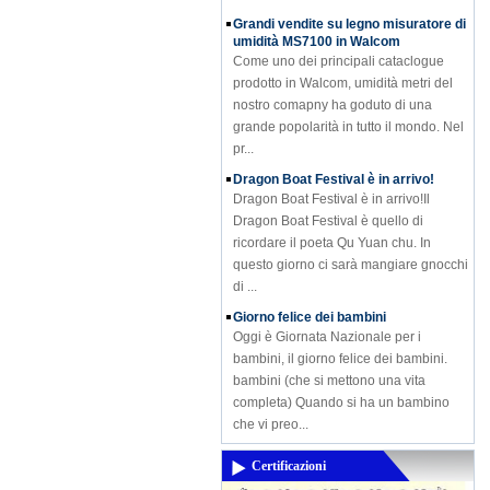
Grandi vendite su legno misuratore di
umidità MS7100 in Walcom
Come uno dei principali cataclogue
prodotto in Walcom, umidità metri del
nostro comapny ha goduto di una
grande popolarità in tutto il mondo. Nel
pr...
Dragon Boat Festival è in arrivo!
Dragon Boat Festival è in arrivo!Il
Dragon Boat Festival è quello di
ricordare il poeta Qu Yuan chu. In
questo giorno ci sarà mangiare gnocchi
di ...
Giorno felice dei bambini
Oggi è Giornata Nazionale per i
bambini, il giorno felice dei bambini.
bambini (che si mettono una vita
completa) Quando si ha un bambino
che vi preo...
La temperatura e umidità Meter HTC-
2 è la vostra scelta migliore nel giorno
Certificazioni
di pioggia