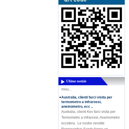
Un potente nuovo prodotto Coming -
ad alta frequenza di umidità Meter
DM300M
Un potente nuovo prodotto Coming - ad
alta frequenza di umidità Meter
DM300M High Frequency misuratore di
umidità DM300 viene utilizzato per la
Ultime notizie
misu...
Australia, clienti farci visita per
termometro a infrarossi,
anemometro, ecc ..
Australia, clienti Kev farci visita per
Termometro a infrarossi, Anemometro
eccetera.. Le nostre vendite
Representive Sandy fanno un