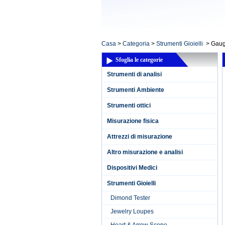
Casa
>
Categoria
>
Strumenti Gioielli
>
Gaug
Sfoglia le categorie
Strumenti di analisi
Strumenti Ambiente
Strumenti ottici
Misurazione fisica
Attrezzi di misurazione
Altro misurazione e analisi
Dispositivi Medici
Strumenti Gioielli
Dimond Tester
Jewelry Loupes