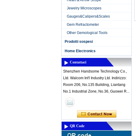
Heart & Arrow Scope
Jewelry Microscopes
Gauges&Calipers&Scales
Gem Refractometer
Other Gemological Tools
Prodotti sospesi
Home Electronics
Contattaci
Shenzhen Handsome Technology Co.,
Ltd. Walcom Int'l Industry Ltd. Indirizzo:
Room 206, No.135 Building, Liantang
No.1 Industrial Zone, No.36, Guowei R...
QR Code