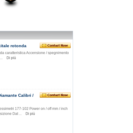
gitale rotonda
nda caratteristica Accensione / spegnimento
...
Di più
iamante Calibri /
ssimetri 177-102 Power on / off mm / inch
sizione Dat ...
Di più