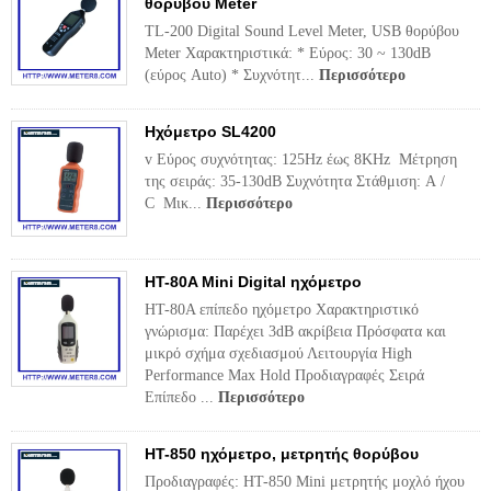
θορύβου Meter
TL-200 Digital Sound Level Meter, USB θορύβου
Meter Χαρακτηριστικά: * Εύρος: 30 ~ 130dB
(εύρος Auto) * Συχνότητ...
Περισσότερο
Ηχόμετρο SL4200
v Εύρος συχνότητας: 125Hz έως 8KHz Μέτρηση
της σειράς: 35-130dB Συχνότητα Στάθμιση: A /
C Μικ...
Περισσότερο
HT-80A Mini Digital ηχόμετρο
HT-80A επίπεδο ηχόμετρο Χαρακτηριστικό
γνώρισμα: Παρέχει 3dB ακρίβεια Πρόσφατα και
μικρό σχήμα σχεδιασμού Λειτουργία High
Performance Max Hold Προδιαγραφές Σειρά
Επίπεδο ...
Περισσότερο
HT-850 ηχόμετρο, μετρητής θορύβου
Προδιαγραφές: HT-850 Mini μετρητής μοχλό ήχου